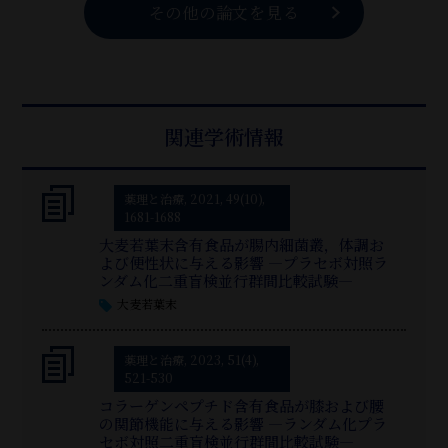
その他の論文を見る
関連学術情報
薬理と治療, 2021, 49(10),
1681-1688
大麦若葉末含有食品が腸内細菌叢，体調お
よび便性状に与える影響 ―プラセボ対照ラ
ンダム化二重盲検並行群間比較試験―
大麦若葉末
薬理と治療, 2023, 51(4),
521-530
コラーゲンペプチド含有食品が膝および腰
の関節機能に与える影響 —ランダム化プラ
セボ対照二重盲検並行群間比較試験—