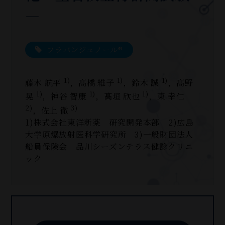
―
フラバンジェノール®
1)
1)
1)
藤木 航平
，髙橋 維子
，鈴木 誠
，髙野
1)
1)
1)
晃
，神谷 智康
，髙垣 欣也
，東 幸仁
2)
3)
，佐上 徹
1)株式会社東洋新薬 研究開発本部 2)広島
大学原爆放射医科学研究所 3)一般財団法人
船員保険会 品川シーズンテラス健診クリニ
ック