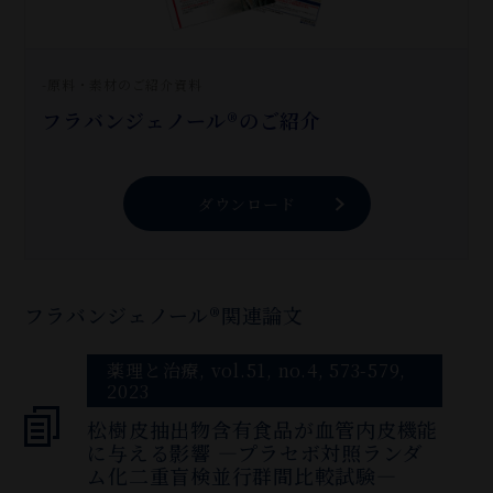
-原料・素材のご紹介資料
フラバンジェノール®のご紹介
ダウンロード
フラバンジェノール®関連論文
薬理と治療, vol.51, no.4, 573-579,
2023
松樹皮抽出物含有食品が血管内皮機能
に与える影響 —プラセボ対照ランダ
ム化二重盲検並行群間比較試験—