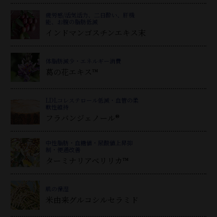
疲労感/活気活力、二日酔い、肝機
能、お腹の脂肪低減
インドマンゴスチンエキス末
体脂肪減少・エネルギー消費
葛
の花エキス™
LDLコレステロール低減・血管の柔
軟性維持
フラバンジェノール®
中性脂肪・血糖値・尿酸値上昇抑
制・便通改善
ターミナリアベリリカ™
肌の保湿
米由来グルコシルセラミド