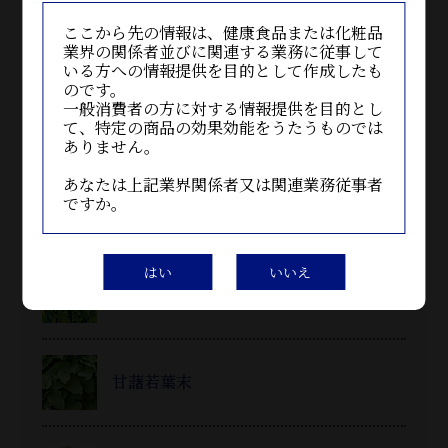
ここから先の情報は、健康食品または化粧品
フラバンジェノール®
業界の関係者並びに関連する業務に従事して
いる方への情報提供を目的として作成したも
のです。
一般消費者の方に対する情報提供を目的とし
ターミナリアベリリカ™
て、特定の商品の効果効能をうたうものでは
ありません。
あなたは上記業界関係者又は関連業務従事者
ですか。
米由来グルコシルセラミド
はい
いいえ
大麦若葉末
甘藷若葉末