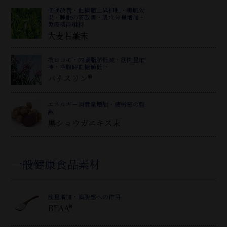
便通改善・血糖値上昇抑制・美肌効
果・睡眠の質改善・肌水分量増加・
免疫機能維持
大麦若葉末
抗ロコモ・内臓脂肪低減・筋肉量維
持・空腹時血糖値低下
バナスリン®
エネルギー消費量増加・疲労感の軽
減
黒ショウガエキス末
一般健康食品素材
筋量増加・満腹感への作用
BEAA®