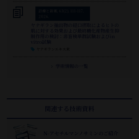
診療と新薬, 63(2), 111-117,
2026.
ヤナギラン抽出物の経口摂取によるヒトの
肌に対する効果および最終糖化産物産生抑
制作用の検討：非盲検単群試験およびin
vitro試験
ヤナギランエキス末
学術情報の一覧
関連する技術資料
N-アセチルマンノサミンのご紹介