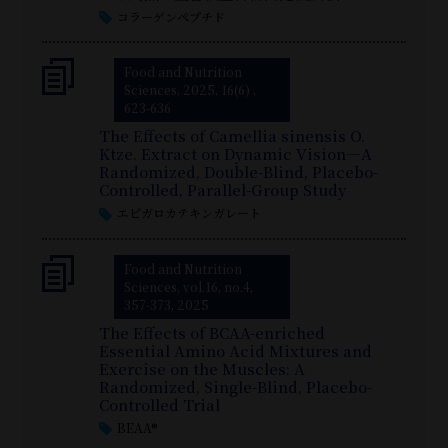
コラーゲンペプチド
Food and Nutrition
Sciences, 2025, 16(6) ,
623-636
The Effects of Camellia sinensis O.
Ktze. Extract on Dynamic Vision—A
Randomized, Double-Blind, Placebo-
Controlled, Parallel-Group Study
エピガロカテキンガレート
Food and Nutrition
Sciences, vol.16, no.4,
357-373, 2025
The Effects of BCAA-enriched
Essential Amino Acid Mixtures and
Exercise on the Muscles: A
Randomized, Single-Blind, Placebo-
Controlled Trial
BEAA®