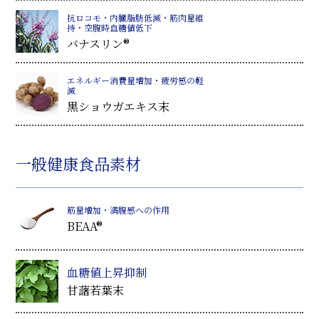
抗ロコモ・内臓脂肪低減・筋肉量維
持・空腹時血糖値低下
バナスリン®
エネルギー消費量増加・疲労感の軽
減
黒ショウガエキス末
一般健康食品素材
筋量増加・満腹感への作用
BEAA®
血糖値上昇抑制
甘藷若葉末