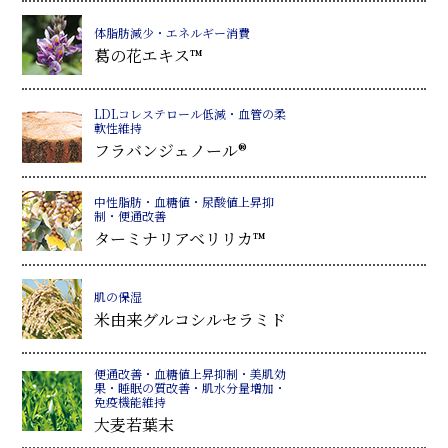
体脂肪減少・エネルギー消費
葛
の花エキス™
LDLコレステロール低減・血管の柔
軟性維持
フラバンジェノール®
中性脂肪・血糖値・尿酸値上昇抑
制・便通改善
ターミナリアベリリカ™
肌の保湿
米由来グルコシルセラミド
便通改善・血糖値上昇抑制・美肌効
果・睡眠の質改善・肌水分量増加・
免疫機能維持
大麦若葉末