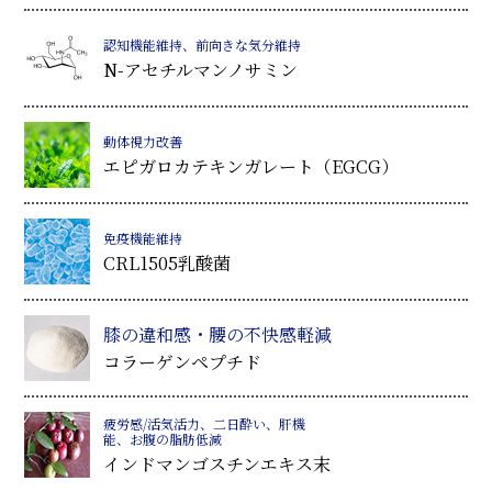
認知機能維持、前向きな気分維持
N-アセチルマンノサミン
動体視力改善
エピガロカテキンガレート（EGCG）
免疫機能維持
CRL1505乳酸菌
膝の違和感・腰の不快感軽減
コラーゲンペプチド
疲労感/活気活力、二日酔い、肝機
能、お腹の脂肪低減
インドマンゴスチンエキス末