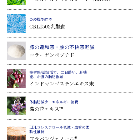
免疫機能維持
CRL1505乳酸菌
膝の違和感・腰の不快感軽減
コラーゲンペプチド
疲労感/活気活力、二日酔い、肝機
能、お腹の脂肪低減
インドマンゴスチンエキス末
体脂肪減少・エネルギー消費
葛
の花エキス™
LDLコレステロール低減・血管の柔
軟性維持
フラバンジェノール®