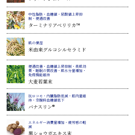
中性脂肪・血糖値・尿酸値上昇抑
制・便通改善
ターミナリアベリリカ™
肌の保湿
米由来グルコシルセラミド
便通改善・血糖値上昇抑制・美肌効
果・睡眠の質改善・肌水分量増加・
免疫機能維持
大麦若葉末
抗ロコモ・内臓脂肪低減・筋肉量維
持・空腹時血糖値低下
バナスリン®
エネルギー消費量増加・疲労感の軽
減
黒ショウガエキス末