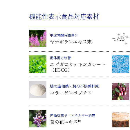
機能性表示食品対応素材
中途覚醒時間減少
ヤナギランエキス末
動体視力改善
エピガロカテキンガレート
（EGCG）
膝の違和感・腰の不快感軽減
コラーゲンペプチド
体脂肪減少・エネルギー消費
葛
の花エキス™