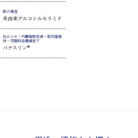
肌の保湿
米由来グルコシルセラミド
抗ロコモ・内臓脂肪低減・筋肉量維
持・空腹時血糖値低下
バナスリン®