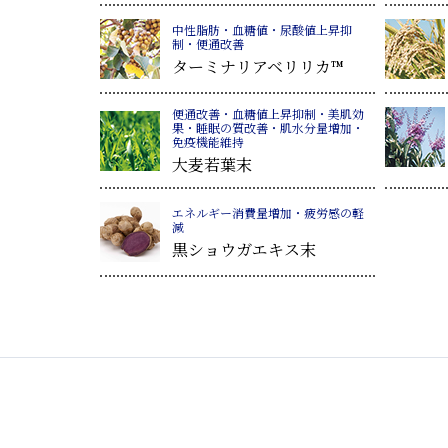
中性脂肪・血糖値・尿酸値上昇抑
制・便通改善
ターミナリアベリリカ™
便通改善・血糖値上昇抑制・美肌効
果・睡眠の質改善・肌水分量増加・
免疫機能維持
大麦若葉末
エネルギー消費量増加・疲労感の軽
減
黒ショウガエキス末