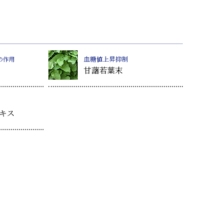
血糖値上昇抑制
の作用
甘藷若葉末
キス