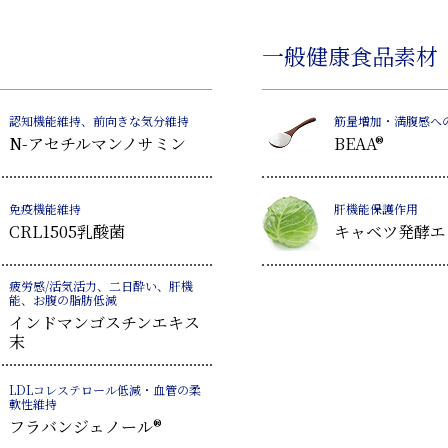
一般健康食品素材
認知機能維持、前向きな気分維持
筋量増加・満腹感へ
N-アセチルマンノサミン
BEAA®
免疫機能維持
肝機能保護作用
CRL1505乳酸菌
キャベツ発酵エ
疲労感/活気活力、二日酔い、肝機
能、お腹の脂肪低減
インドマンゴスチンエキス
末
LDLコレステロール低減・血管の柔
軟性維持
フラバンジェノール®