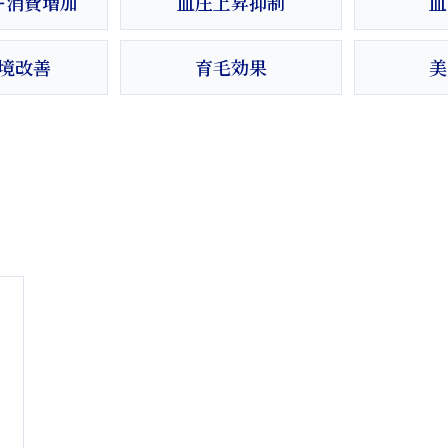
ー消費増加
血圧上昇抑制
血
境改善
育毛効果
美