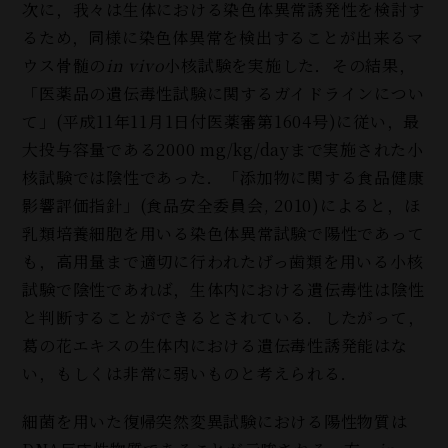
次に，我々は生体における染色体異常誘発性を検討す
るため，同様に染色体異常を検出することが出来るマ
ウス骨髄の
in vivo
小核試験を実施した．その結果，
「医薬品の遺伝毒性試験に関するガイドラインについ
て」(平成11年11月1日付医薬審第1604号)に従い，最
大投与容量である2000 mg/kg/dayまで実施された小
核試験では陰性であった．「添加物に関する食品健康
影響評価指針」(食品安全委員会, 2010)によると，ほ
乳類培養細胞を用いる染色体異常試験で陽性であって
も，高用量まで適切に行われたげっ歯類を用いる小核
試験で陰性であれば，生体内における遺伝毒性は陰性
と判断することができるとされている．したがって，
葛の花エキスの生体内における遺伝毒性誘発能はな
い，もしくは非常に弱いものと考えられる．
細菌を用いた復帰突然変異試験における陽性物質は