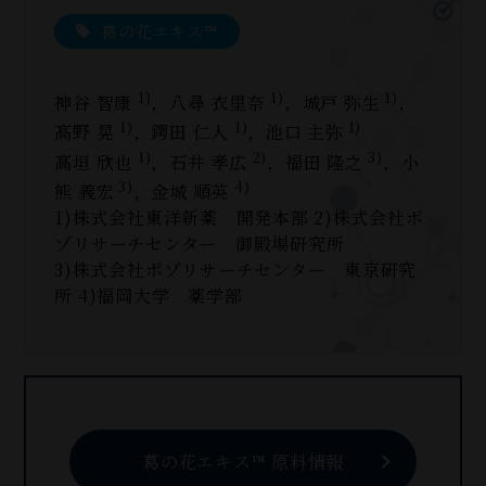
葛の花エキス™
1)
1)
1)
神谷 智康
，八尋 衣里奈
，城戸 弥生
，
1)
1)
1)
髙野 晃
，鍔田 仁人
，池口 主弥
1)
2)
3)
髙垣 欣也
，石井 孝広
，福田 隆之
，小
3)
4)
熊 義宏
，金城 順英
1)株式会社東洋新薬 開発本部 2)株式会社ボ
ゾリサーチセンター 御殿場研究所
3)株式会社ボゾリサーチセンター 東京研究
所 4)福岡大学 薬学部
葛
の花エキス™ 原料情報