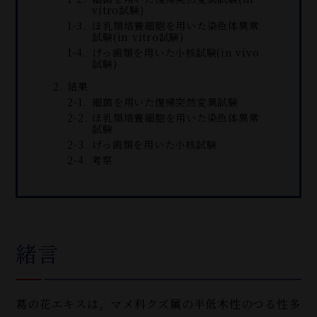
vitro試験)
ほ乳類培養細胞を用いた染色体異常
試験(in vitro試験)
げっ歯類を用いた小核試験(in vivo
試験)
結果
細菌を用いた復帰突然変異試験
ほ乳類培養細胞を用いた染色体異常
試験
げっ歯類を用いた小核試験
考察
緒言
葛の花エキスは，マメ科クズ属の半低木性のつる性多