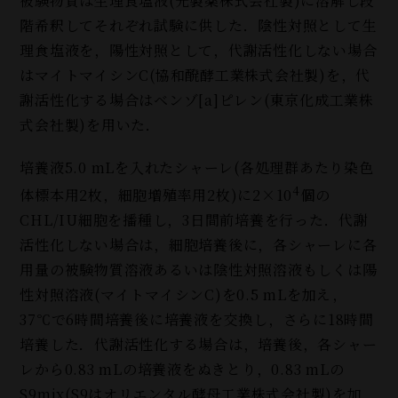
被験物質は生理食塩液(光製薬株式会社製
)
に溶解し段
階希釈してそれぞれ試験に供した．陰性対照として生
理食塩液を，陽性対照として，代謝活性化しない場合
はマイトマイシンC(協和醗酵工業株式会社製
)
を，代
謝活性化する場合はベンゾ[a]ピレン
(
東京化成工業株
式会社製
)
を用いた．
培養液5.0 mLを入れたシャーレ(各処理群あたり染色
4
体標本用2枚，細胞増殖率用2枚
)
に2×10
個の
CHL/IU細胞を播種し，3日間前培養を行った．代謝
活性化しない場合は，細胞培養後に，各シャーレに各
用量の被験物質溶液あるいは陰性対照溶液もしくは陽
性対照溶液(マイトマイシンC)を0.5 mLを加え，
37℃で6時間培養後に培養液を交換し，さらに18時間
培養した．代謝活性化する場合は，培養後，各シャー
レから0.83 mLの培養液をぬきとり，0.83 mLの
S9mix(S9はオリエンタル酵母工業株式会社製)を加