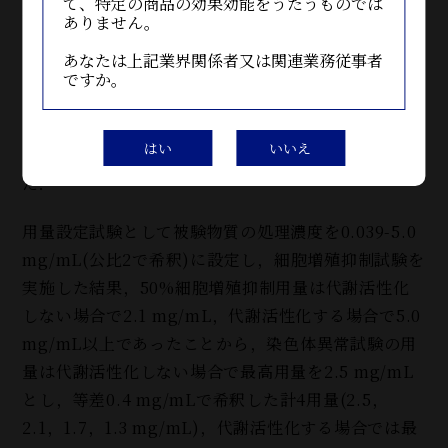
て、特定の商品の効果効能をうたうものでは
性(＋
)
と判定することとした．また，細胞増殖率用シ
ありません。
ャーレは，培養終了後，生理食塩液で細胞を洗浄して
あなたは上記業界関係者又は関連業務従事者
10%ホルマリン溶液で固定し，0.1%クリスタルバイ
ですか。
オレット溶液で染色した．単層培養細胞密度計(モノ
セレータ，オリンパス光学工業株式会社製
)
を用いて
はい
いいえ
陰性対照群の値を100%として細胞増殖率を測定し
た．
用量設定試験として被験物質の処理濃度を0.039-5.0
mg/mL(公比2で希釈
)
に設定し，細胞増殖抑制試験を
実施した結果，50%細胞増殖抑制用量は代謝活性化
しない場合で2.1 mg/mL，代謝活性化する場合で5.0
mg/mL以上であったことから，染色体異常試験の用
量は代謝活性化しない場合で最高用量を2.5 mg/mL
とし，等差0.4 mg/mLで希釈した計4用量(2.5，
2.1，1.7，1.3 mg/mL)，代謝活性化する場合では最