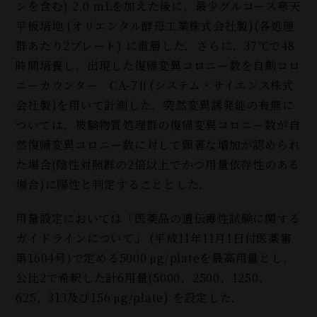
ンを含む) 2.0 mLを加えた後に，最少グルコース寒天
平板培地
(
オリエンタル酵母工業株式会社製
)(
各処理
群あたり
2
プレート
)
に重層した．さらに，37℃で48
時間培養し，出現した復帰変異コロニー数を自動コロ
ニーカウンター CA-7Ⅱ(システム・サイエンス株式
会社製)を用いて計測した．突然変異誘発能の有無に
ついては，被験物質処理群の復帰変異コロニー数が自
然復帰変異コロニー数に対して顕著な増加が認められ
た場合(陰性対照群の2倍以上でかつ用量依存性のある
場合)に陽性と判定することとした．
用量設定においては「医薬品の遺伝毒性試験に関する
ガイドラインについて」 (平成11年11月1日付医薬審
第1604号)で定める5000 μg/plateを最高用量とし，
公比2で希釈した計6用量(5000，2500，1250，
625，313及び156 μg/plate) を設定した．