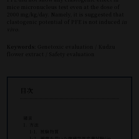
mice micronucleus test even at the dose of
2000 mg/kg/day. Namely, it is suggested that
clastogenic potential of PFE is not induced
in
vivo
.
Keywords:
Genetoxic evaluation / Kudzu
flower extract / Safety evaluation
目次
緒言
方法
被験物質
細菌を用いた復帰突然変異試験(in