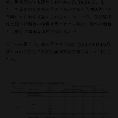
ず，用量反応性も認められなかった(Table 1)．ま
た，生育阻害及び葛の花エキスの沈殿も代謝活性化の
有無にかかわらず認められなかった．一方，各試験菌
株の陽性対照群の復帰変異コロニー数は，陰性対照群
と比較して顕著な増加が認められた．
以上の結果より，葛の花エキスはS. typhimurium及
びE.coilに対して突然変異誘発能を有さないと判断さ
れた．