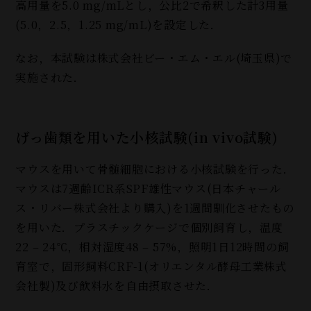
高用量を5.0 mg/mLとし，公比2で希釈した計3用量
(5.0，2.5，1.25 mg/mL)を設定した．
なお，本試験は株式会社ビー・エム・エル(埼玉県
)
で
実施された．
げっ歯類を用いた小核試験(in vivo試験)
マウスを用いて骨髄細胞における小核試験を行った．
マウスは7週齢ICR系SPF雄性マウス(日本チャール
ス・リバー株式会社より購入
)
を1週間馴化させたもの
を用いた．プラスチックケージで個別飼育し，温度
22 – 24℃，相対湿度48 – 57%，照明1日12時間の飼
育室で，固形飼料CRF-1(オリエンタル酵母工業株式
会社製
)
及び飲料水を自由摂取させた．