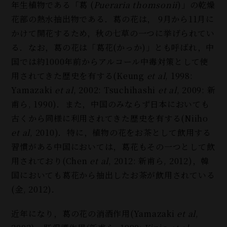
年生植物である「葛 (
Pueraria thomsonii
)」の乾燥
花部の熱水抽出物である．葛の花は，
9
月から11月に
かけて開花するため，秋の七草の一つに挙げられてい
る．なお，葛の花は「葛花(かっか
)
」とも呼ばれ，中
国では約1000年前からアルコール中毒対策として使
用されてきた歴史を有する(Keung
et al
, 1998:
Yamazaki
et al
, 2002: Tsuchihashi
et al
, 2009: 新
甫ら, 1990)．また，中国のみならず日本においても
古くから同様に利用されてきた歴史を有する(Niiho
et al
, 2010)．特に，植物の花をお茶として飲用する
習慣がある中国においては，葛花もその一つとして飲
用されており(Chen
et al
, 2012: 新甫ら, 2012)，韓
国においても葛花から抽出したお茶が飲用されている
(金, 2012)．
近年になり，葛の花の消酒作用(Yamazaki
et al
,