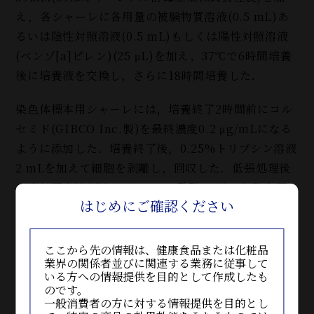
え，各シャーレに各用量の被験物質溶液(0.5 mL)あ
るいは陰性対照溶液(0.5 mL)もしくは陽性対照溶液
(ベンゾ[a]ピレン)(25 μL)を加え，37℃で6時間培養
後に培養液を交換し，さらに18時間培養した．
染色体標本用シャーレには，培養終了2時間前にコル
セミド(GIBCO Inc.製)を最終濃度0.2 μg/mLになる
ように添加した．培養終了後，0.25%トリプシン溶液
2 mLを加えて細胞を剥離し，回収した．低張処理後
に冷却固定液(冷却メタノール:酢酸=3:1)で細胞を固
はじめにご確認ください
定後，スライドグラス上に滴下し，空気乾燥後，
1.7%ギムザ液で染色した．顕微鏡下で，各処理群あ
たり200個の分裂中期像を観察し，染色体構造異常及
ここから先の情報は、健康食品または化粧品
業界の関係者並びに関連する業務に従事して
び数的異常を調べ，異常細胞の出現頻度を算出した．
いる方への情報提供を目的として作成したも
染色体異常誘発能の有無については，5%未満を陰性
のです。
一般消費者の方に対する情報提供を目的とし
(－
)
，5%以上10%未満を疑陽性(±
)
，10%以上を陽