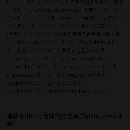
用いた．葛の花エキスの原料である乾燥葛花は，中国
産のクズ（
Pueraria thomsonii
）を使用した．葛の
花エキスのイソフラボン含量は，「食品中の大豆イソ
フラボンアグリコン
(
アグリコン当量
)
の試験方法」
(
大豆イソフラボンを含む特定保健用食品等の取り扱
いに関する指針について
(
別紙
)
，食安発第0823001
号，平成18年8月23日)を準用し定量した結果，
tectorigenin-7-
O
-xylosylglucoside(8.5%)，
tectoridin(4.6%)， 6-hydroxygenistein-6,7-di-
O
-glucoside(3.4%)，tectorigenin (0.9%)，
genistin(0.3%)，glycitin(0.2%)，
glycitein(0.1%)，genistein(0.1%)であった．
細菌を用いた復帰突然変異試験(in vitro試
験)