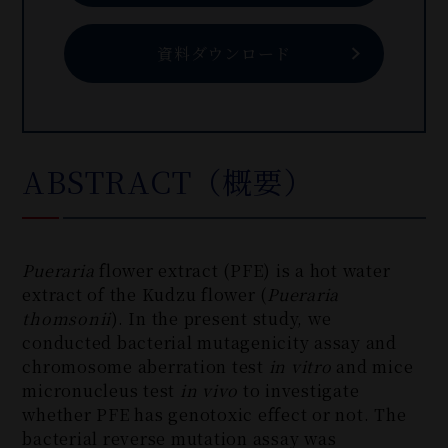
資料ダウンロード
ABSTRACT（概要）
Pueraria
flower extract (PFE) is a hot water
extract of the Kudzu flower (
Pueraria
thomsonii
). In the present study, we
conducted bacterial mutagenicity assay and
chromosome aberration test
in vitro
and mice
micronucleus test
in vivo
to investigate
whether PFE has genotoxic effect or not. The
bacterial reverse mutation assay was