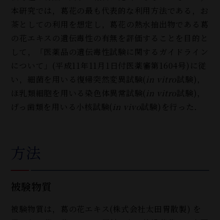
本研究では，葛花の最も代表的な利用方法である，お
茶としての利用を想定し，葛花の熱水抽出物である葛
の花エキスの遺伝毒性の有無を評価することを目的と
して，「医薬品の遺伝毒性試験に関するガイドライン
について」(平成11年11月1日付医薬審第1604号)に従
い，細菌を用いる復帰突然変異試験(
in vitro
試験)，
ほ乳類細胞を用いる染色体異常試験(
in vitro
試験)，
げっ歯類を用いる小核試験(
in vivo
試験)を行った．
方法
被験物質
被験物質は，葛の花エキス(株式会社太田胃散製
)
を