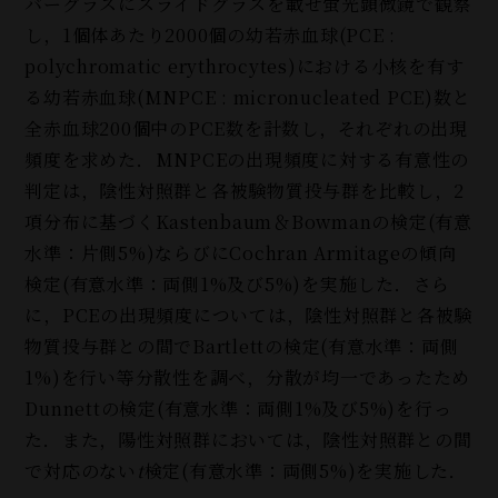
バーグラスにスライドグラスを載せ蛍光顕微鏡で観察
し，1個体あたり2000個の幼若赤血球(PCE :
polychromatic erythrocytes)における小核を有す
る幼若赤血球(MNPCE : micronucleated PCE)数と
全赤血球200個中のPCE数を計数し，それぞれの出現
頻度を求めた．MNPCEの出現頻度に対する有意性の
判定は，陰性対照群と各被験物質投与群を比較し，2
項分布に基づくKastenbaum＆Bowmanの検定(有意
水準：片側5%)ならびにCochran Armitageの傾向
検定(有意水準：両側1%及び5%)を実施した．さら
に，PCEの出現頻度については，陰性対照群と各被験
物質投与群との間でBartlettの検定(有意水準：両側
1%)を行い等分散性を調べ，分散が均一であったため
Dunnettの検定(有意水準：両側1%及び5%)を行っ
た．また，陽性対照群においては，陰性対照群との間
で対応のない
t
検定(有意水準：両側5%)を実施した．