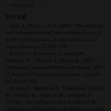
いと考えられた．
引用文献
・Chen Q., Wang L., Ye S. (2012) : The study of
anti-inflammatory and anti-oxidant effects of
the five edible plants,
Journal of Medicinal
Plants Research
, 6, 3351-3358.
・Kamiya T., Matsuzuka Y., Kusaba N.,
Ikeguchi M,. Takagaki K., Kondo K. (2011) :
Preliminary research for the anti-obesity effect
of
Puerariae
flos extract in Humans,
J Health
Sci
, 57, 521-531.
・Kamiya T., Nagamine R., Sameshima-Kamiya
M., Tsubata M., Ikeguchi M., Takagaki K.
(2012b) : The isoflavone-rich fraction of the
crude extract of the
Puerariae
flower increases