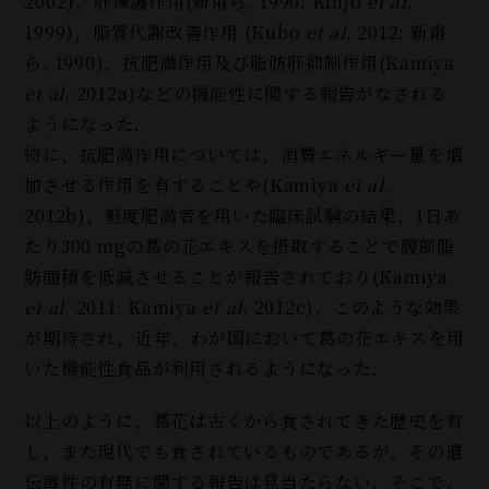
2002)，肝保護作用(新甫ら, 1990: Kinjo
et al
,
1999)，脂質代謝改善作用 (Kubo
et al
, 2012: 新甫
ら, 1990)，抗肥満作用及び脂肪肝抑制作用(Kamiya
et al
, 2012a)などの機能性に関する報告がなされる
ようになった．
特に，抗肥満作用については，消費エネルギー量を増
加させる作用を有することや(Kamiya
et al
,
2012b)，軽度肥満者を用いた臨床試験の結果，1日あ
たり300 mgの葛の花エキスを摂取することで腹部脂
肪面積を低減させることが報告されており(Kamiya
et al
, 2011: Kamiya
et al
, 2012c)，このような効果
が期待され，近年，わが国において葛の花エキスを用
いた機能性食品が利用されるようになった．
以上のように，葛花は古くから食されてきた歴史を有
し，また現代でも食されているものであるが，その遺
伝毒性の有無に関する報告は見当たらない．そこで，