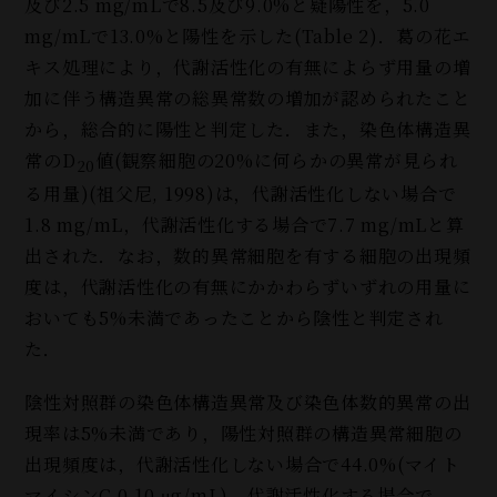
及び2.5 mg/mLで8.5及び9.0%と疑陽性を，5.0
mg/mLで13.0%と陽性を示した(Table 2)．葛の花エ
キス処理により，代謝活性化の有無によらず用量の増
加に伴う構造異常の総異常数の増加が認められたこと
から，総合的に陽性と判定した．また，染色体構造異
常のD
値(観察細胞の20%に何らかの異常が見られ
20
る用量)(祖父尼, 1998)は，代謝活性化しない場合で
1.8 mg/mL，代謝活性化する場合で7.7 mg/mLと算
出された．なお，数的異常細胞を有する細胞の出現頻
度は，代謝活性化の有無にかかわらずいずれの用量に
おいても5%未満であったことから陰性と判定され
た．
陰性対照群の染色体構造異常及び染色体数的異常の出
現率は5%未満であり，陽性対照群の構造異常細胞の
出現頻度は，代謝活性化しない場合で44.0%(マイト
マイシンC 0.10 μg/mL)，代謝活性化する場合で