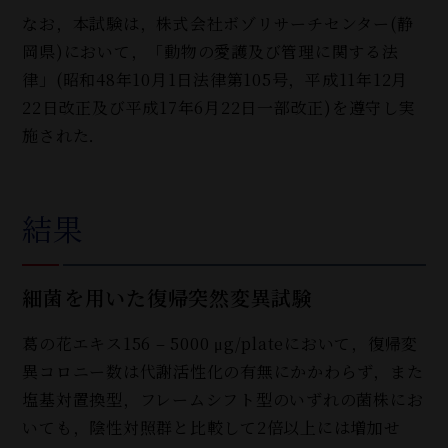
なお，本試験は，株式会社ボゾリサーチセンター(静
岡県
)
において，「動物の愛護及び管理に関する法
律」(昭和48年10月1日法律第105号，平成11年12月
22日改正及び平成17年6月22日一部改正)を遵守し実
施された．
結果
細菌を用いた復帰突然変異試験
葛の花エキス156 – 5000 μg/plateにおいて，復帰変
異コロニー数は代謝活性化の有無にかかわらず，また
塩基対置換型，フレームシフト型のいずれの菌株にお
いても，陰性対照群と比較して2倍以上には増加せ