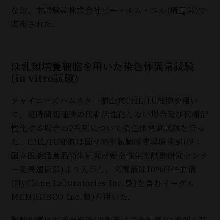
なお，本試験は株式会社ビー・エム・エル(埼玉県
)
で
実施された．
ほ乳類培養細胞を用いた染色体異常試験
(in vitro試験)
チャイニーズハムスター肺由来CHL/IU細胞を用い
て，短時間処理法の代謝活性化しない場合及び代謝活
性化する場合の2系列について染色体異常試験を行っ
た．CHL/IU細胞は国立衛生試験所変異原性部(現：
国立医薬品食品衛生研究所安全性生物試験研究センタ
ー変異遺伝部
)
より入手し，培養液は
10%
仔牛血清
(
HyClone Laboratories Inc.製)を含むイーグル
MEM(GIBCO Inc.製)を用いた．