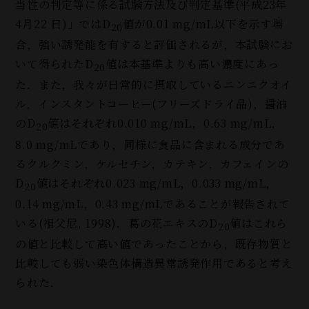
当性の判定等に係る試験方法及び判定基準(平成23年
4月22 日)」ではD
値が0.01 mg/mL以下を示す場
20
合，強い誘発能を有すると評価されるが，本試験にお
いて得られたD
値は本基準よりも高い濃度にあっ
20
た．また，我々が日常的に摂取しているニンニクオイ
ル，インスタントコーヒー(フリーズドライ品
)
，醤油
のD
値はそれぞれ0.010 mg/mL，0.63 mg/mL，
20
8.0 mg/mLであり，同様に食品に含まれる成分であ
るクルクミン，ケルセチン，カテキン，カフェインの
D
値はそれぞれ0.023 mg/mL，0.033 mg/mL，
20
0.14 mg/mL，0.43 mg/mLであることが報告されて
いる(祖父尼, 1998)．葛の花エキスのD
値はこれら
20
の値と比較して高い値であったことから，既存物質と
比較しても弱い染色体構造異常誘発作用であると考え
られた．