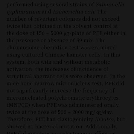
performed using several strains of
Salmonella
typhimurium
and
Escherichia coli
. The
number of revertant colonies did not exceed
twice that obtained in the solvent control at
the dose of 156 – 5000 μg/plate of PFE either in
the presence or absence of S9 mix. The
chromosome aberration test was examined
using cultured Chinese hamster cells. In this
system, both with and without metabolic
activation, the increases of incidence of
structural aberrant cells were observed. In the
mice bone-marrow micronucleus test, PFE did
not significantly increase the frequency of
micronucleated polychromatic erythrocytes
(MNPCE) when PFE was administered orally
twice at the dose of 500 – 2000 mg/kg/day.
Therefore, PFE had clastogenicity
in vitro
, but
showed no bacterial mutation. Additionally,
PFE did not show any clastogenic effect in