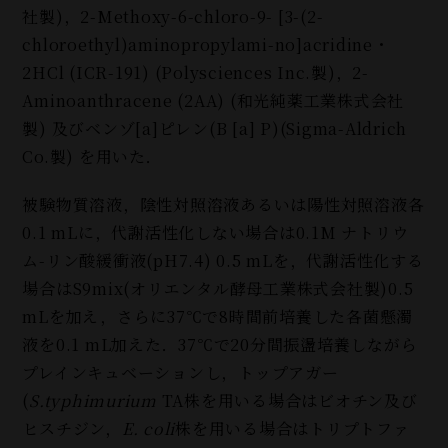
社製)，2-Methoxy-6-chloro-9- [3-(2-
chloroethyl)aminopropylami-no]acridine・
2HCl (ICR-191) (Polysciences Inc.製)，2-
Aminoanthracene (2AA) (和光純薬工業株式会社
製
)
及びベンゾ[a]ピレン(B [a] P)(Sigma-Aldrich
Co.製) を用いた．
被験物質溶液，陰性対照溶液あるいは陽性対照溶液各
0.1 mLに，代謝活性化しない場合は0.1M ナトリウ
ム-リン酸緩衝液(pH7.4) 0.5 mLを，代謝活性化する
場合はS9mix(オリエンタル酵母工業株式会社製)0.5
mLを加え，さらに37℃で8時間前培養した各菌懸濁
液を0.1 mL加えた．37℃で20分間振盪培養しながら
プレインキュベーションし，トップアガー
(
S.typhimurium
TA株を用いる場合はビオチン及び
ヒスチジン，
E. coli
株を用いる場合はトリプトファ