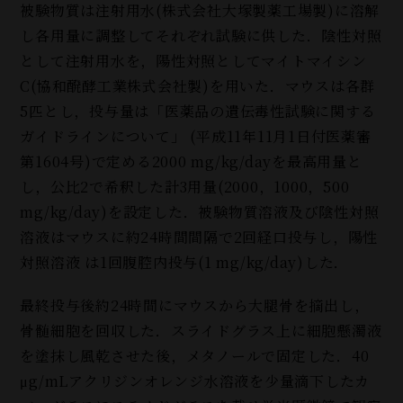
被験物質は注射用水(株式会社大塚製薬工場製
)
に溶解
し各用量に調整してそれぞれ試験に供した．陰性対照
として注射用水を，陽性対照としてマイトマイシン
C(協和醗酵工業株式会社製)を用いた．マウスは各群
5匹とし，投与量は「医薬品の遺伝毒性試験に関する
ガイドラインについて」 (平成11年11月1日付医薬審
第1604号)で定める2000 mg/kg/dayを最高用量と
し，公比2で希釈した計3用量(2000，1000，500
mg/kg/day)を設定した．被験物質溶液及び陰性対照
溶液はマウスに約24時間間隔で2回経口投与し，陽性
対照溶液 は1回腹腔内投与(1 mg/kg/day)した．
最終投与後約24時間にマウスから大腿骨を摘出し，
骨髄細胞を回収した．スライドグラス上に細胞懸濁液
を塗抹し風乾させた後，メタノールで固定した．40
μg/mLアクリジンオレンジ水溶液を少量滴下したカ