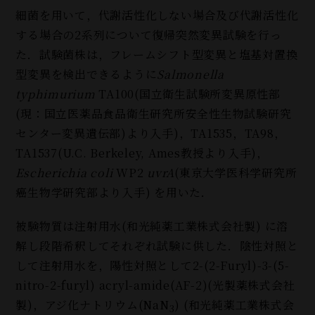
細菌を用いて，代謝活性化しない場合及び代謝活性化
する場合の2系列について復帰突然変異試験を行っ
た．試験菌株は，フレームシフト型変異と塩基対置換
型変異を検出できるように
Salmonella
typhimurium
TA100(国立衛生試験所変異原性部
(
現：国立医薬品食品衛生研究所安全性生物試験研究
センター変異遺伝部
)
より入手
)
，TA1535，TA98，
TA1537(U.C. Berkeley, Ames教授より入手)，
Escherichia coli
WP2
uvrA
(東京大学医科学研究所
癌生物学研究部より入手
)
を用いた．
被験物質は注射用水(和光純薬工業株式会社製
)
に溶
解し段階希釈してそれぞれ試験に供した．陰性対照と
して注射用水を，陽性対照として2-(2-Furyl)-3-(5-
nitro-2-furyl) acryl-amide(AF-2)(光製薬株式会社
製
)
，アジ化ナトリウム(NaN
) (和光純薬工業株式会
3