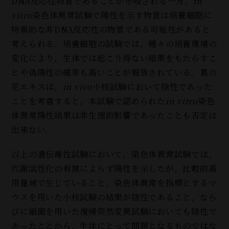
DNA反応性物質であることが示唆される一方，
in
vitro
染色体異常試験で陽性を示す物質は培養細胞に
特異的な非DNA反応性の物質である可能性があると
考えられる．培養細胞の試験では，種々の培養環境の
変化により，生体では起こり得ない結果をもたらすこ
とや偽陽性の確率も高いことが報告されている．葛の
花エキスは，
in vivo
小核試験において陰性であった
ことを考慮すると，本試験で認められた
in vitro
染色
体異常陽性結果は非生理的影響であったことも否定は
出来ない．
以上の遺伝毒性試験において，染色体異常試験では，
代謝活性化の有無によらず陽性を示したが，比較的高
用量域で生じていること，染色体異常を指標とするマ
ウスを用いた小核試験の結果が陰性であること，なら
びに細菌を用いた復帰突然変異試験においても陰性で
あったことから，生体にとって問題となるものではな