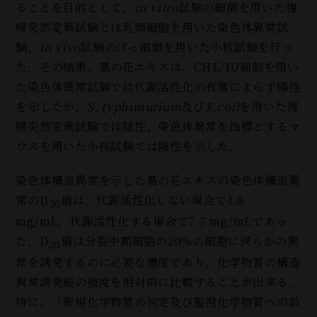
ることを目的として，
in vitro
試験の細菌を用いた復
帰突然変異試験とほ乳類細胞を用いた染色体異常試
験，
in vivo
試験のげっ歯類を用いた小核試験を行っ
た．その結果，葛の花エキスは，CHL/IU細胞を用い
た染色体異常試験では代謝活性化の有無によらず陽性
を示したが，
S. typhimurium
及び
E.coil
を用いた復
帰突然変異試験では陰性，染色体異常を指標とするマ
ウスを用いた小核試験では陰性を示した．
染色体構造異常を示した葛の花エキスの染色体構造異
常のD
値は，代謝活性化しない場合で1.8
20
mg/mL，代謝活性化する場合で7.7 mg/mLであっ
た．D
値は分裂中期細胞の20%の細胞に何らかの異
20
常を誘発するのに必要な濃度であり，化学物質の構造
異常誘発能の強度を相対的に比較することが出来る．
特に，「新規化学物質の判定及び監視化学物質への該