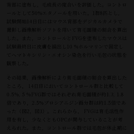
背部に塗布し，毛成長の度合いを評価した。コントロ
ールとして50%エタノールを用いた。1群8匹とし，
試験開始14日目にはマウス背部をデジカルカメラで
撮影し画像解析ソフトを用いて育毛面積の割合を算出
した。また，コントロールとFVGを塗布したマウスは
試験最終日に皮膚を摘出し10 %ホルマリンで固定し
てヘマトキシリン・エオシン染色を行い毛包の状態を
観察した。
その結果，画像解析により育毛面積の割合を算出した
ところ， 14日目においてコントロール群と比較して
0.5%, 5 %FVG群ではそれぞれ育毛面積が約1.3, 1.8
倍であり，2.5%プロシアニジン画分群は約1.5倍であ
った（図2，図3）。これらから， FVGは育毛活性作
用を有し，少なくともOPCが関与していることが考
えられた。また，コントロール群では毛包が休止期に