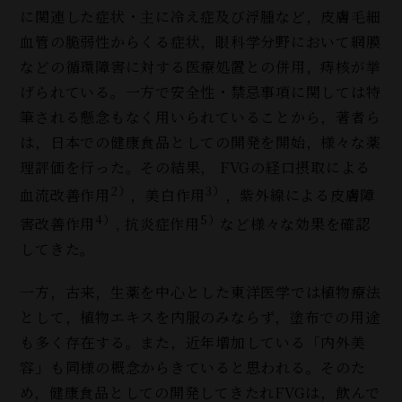
に関連した症状・主に冷え症及び浮腫など，皮膚毛細
血管の脆弱性からくる症状，眼科学分野において網膜
などの循環障害に対する医療処置との併用，痔核が挙
げられている。一方で安全性・禁忌事項に関しては特
筆される懸念もなく用いられていることから，著者ら
は，日本での健康食品としての開発を開始，様々な薬
理評価を行った。その結果， FVGの経口摂取による
2）
3）
血流改善作用
，美白作用
，紫外線による皮膚障
4）
5）
害改善作用
, 抗炎症作用
など様々な効果を確認
してきた。
一方，古来，生薬を中心とした東洋医学では植物療法
として，植物エキスを内服のみならず，塗布での用途
も多く存在する。また，近年増加している「内外美
容」も同様の概念からきていると思われる。そのた
め，健康食品としての開発してきたれFVGは，飲んで