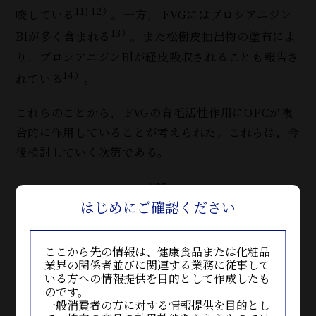
11) 12）
唆している
。一方， FVGにはプロシアニジン
13）
Blが多く含まれる
。また松樹皮抽出物の塗布によ
り，プロシアニジンBlが経皮吸収されることも報告さ
14）
れている
。
これらのことから， FVGの育毛活性作用にOPCが複
合的に作用していることが考えられた。これらは，今
後検討していく次第である。
はじめにご確認ください
ここから先の情報は、健康食品または化粧品
業界の関係者並びに関連する業務に従事して
いる方への情報提供を目的として作成したも
のです。
一般消費者の方に対する情報提供を目的とし