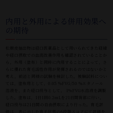
内用と外用による併用効果へ
の期待
松樹皮抽出物は経口医薬品として用いられてきた経緯
や経口摂取での血流改善作用も確認されていることか
ら，外用（塗布）と同時に内用することによって，さ
らに優れた育毛活性作用が発揮されるのではないかと
考え，前述と同様の試験を検討した。被験試料につい
ては，塗布用として，0.05 %FVG/50 %エタノール
溶液を，また経口投与として， 1%FVG水溶液を調製
した。塗布は，1日1回0.2mLを21日間背部に行い，
経口投与は21日間の自由摂取により行った。育毛評
価は，表に示した育毛状態の6段階スコアにて評価を