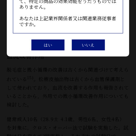
て、特定の商品の効果効能をうたうものでは
ありません。
あなたは上記業界関係者又は関連業務従事者
ですか。
はい
いいえ
血流改善作用
脱毛症と微小循環の改善は古くから関連づけて考えら
15)
れている
。松樹皮抽出物は古くから血管保護剤と
して使われており，血流を改善する作用も報告されて
いることから，外用での微小循環改善作用についても
検討した。
健常成人10名（28.9± 4.1歳，男性6名，女性4名）
を対象に，クロス・オーバー法で試験を実施した。試