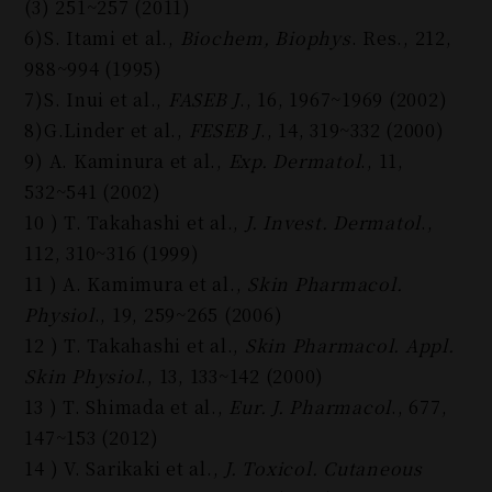
(3) 251~257 (2011)
6)S. Itami et al.,
Biochem, Biophys
. Res., 212,
988~994 (1995)
7)S. Inui et al.,
FASEB J
., 16, 1967~1969 (2002)
8)G.Linder et al.,
FESEB J
., 14, 319~332 (2000)
9) A. Kaminura et al.,
Exp. Dermatol
., 11,
532~541 (2002)
10 ) T. Takahashi et al.,
J. Invest. Dermatol
.,
112, 310~316 (1999)
11 ) A. Kamimura et al.,
Skin Pharmacol.
Physiol
., 19, 259~265 (2006)
12 ) T. Takahashi et al.,
Skin Pharmacol. Appl.
Skin Physiol
., 13, 133~142 (2000)
13 ) T. Shimada et al.,
Eur. J. Pharmacol
., 677,
147~153 (2012)
14 ) V. Sarikaki et al.,
J. Toxicol. Cutaneous