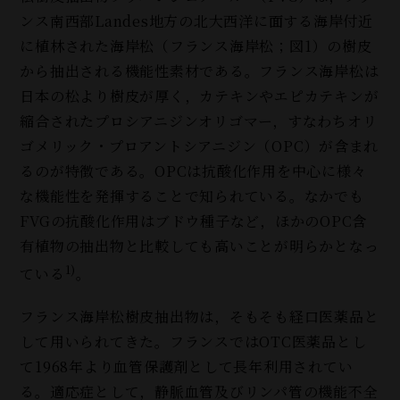
ンス南西部Landes地方の北大西洋に面する海岸付近
に植林された海岸松（フランス海岸松；図1）の樹皮
から抽出される機能性素材である。フランス海岸松は
日本の松より樹皮が厚く，カテキンやエピカテキンが
縮合されたプロシアニジンオリゴマー，すなわちオリ
ゴメリック・プロアントシアニジン（OPC）が含まれ
るのが特徴である。OPCは抗酸化作用を中心に様々
な機能性を発揮することで知られている。なかでも
FVGの抗酸化作用はブドウ種子など，ほかのOPC含
有植物の抽出物と比較しても高いことが明らかとなっ
1)
ている
。
フランス海岸松樹皮抽出物は，そもそも経口医薬品と
して用いられてきた。フランスではOTC医薬品とし
て1968年より血管保護剤として長年利用されてい
る。適応症として，静脈血管及びリンパ管の機能不全