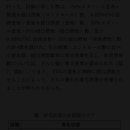
行った。試験に供した群は， 50%エタノール塗布＋
蒸留水経口摂取（コントロール）群， 0.05%FVG溶
液塗布＋蒸留水経口摂取（塗布）群， 50%エタノー
ル塗布
＋FVG
経口摂取（経口摂取）群，及び
0.05%FVG 溶液塗布＋ FVG経口摂取（併用摂取）群
の計4群を設けた。その結果，コントロール群に比べ
て塗布群，経口摂取群共に育毛効果を示し，併用摂取
群については，さらに強い育毛効果が認められた（図
7，図8）。つまり， FVGの塗布と同時に経口摂取さ
せることによって，さらに優れた育毛効果が発揮され
ることが明らかとなった。