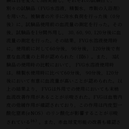
験は日を変えて3回実施し，それぞれの試験日で，
別々の試験品（FVG水溶液，精製水，市販の入浴剤）
を用いた。被験者の片手に冷水負荷を行った後（0分
後）に，試験品使用前の血流量の測定を行った。その
後，試験品を1分間外用し， 30, 60, 90, 120分後に血
流量の測定を行った。その結果，FVG水溶液使用時
に，使用前に対して60分後， 90分後， 120分後で有
意な血流量の上昇が認められた（図6）。また， 3試
験品の使用時の比較において， FVG水溶液使用時
は，精製水使用時に比べて60分後， 90分後，120分
後において有意に血流量が高いことが認められた。以
上の結果より， FVGは外用での使用においても末梢
血流改善作用があることが示唆された。FVGは血管内
皮の弛緩作用が確認されており，この作用は内皮型一
酸化窒素(eNOS）のリン酸化が影響することが示唆
16）
されている
。また，赤血球変形能の改善も確認さ