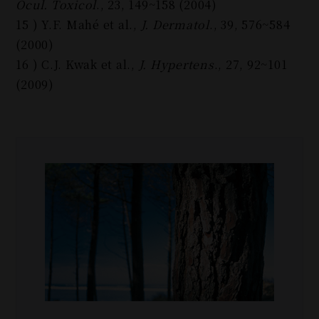
Ocul. Toxicol
., 23, 149~158 (2004)
15 ) Y.F. Mahé et al.,
J. Dermatol
., 39, 576~584
(2000)
16 ) C.J. Kwak et al.,
J. Hypertens
., 27, 92~101
(2009)