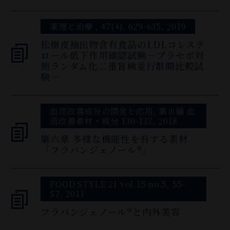
薬理と治療 , 47(4), 629-635, 2019
松樹皮抽出物含有食品のLDLコレステ
ロール低下作用確認試験―プラセボ対
照ランダム化二重盲検並行群間比較試
験―
血流改善成分の開発と応用, 第Ⅲ編 血
流改善素材・成分 130-137, 2018
第六章 多様な機能性を有する素材
「フラバンジェノール®」
FOOD STYLE 21 vol.15 no.5, 55-
57, 2011
フラバンジェノール®と内外美容