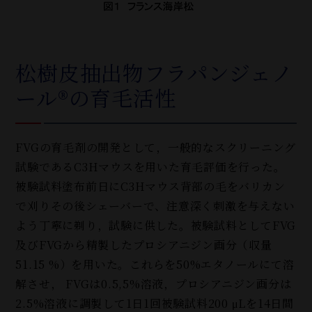
松樹皮抽出物フラパンジェノ
ール®の育毛活性
FVGの育毛剤の開発として，一般的なスクリーニング
試験であるC3Hマウスを用いた育毛評価を行った。
被験試料塗布前日にC3Hマウス背部の毛をバリカン
で刈りその後シェーバーで、注意深く刺激を与えない
よう丁寧に剃り，試験に供した。被験試料としてFVG
及びFVGから精製したプロシアニジン画分（収量
51.15 %）を用いた。これらを50%エタノールにて溶
解させ， FVGは0.5,5%溶液，プロシアニジン画分は
2.5%溶液に調製して1日1回被験試料200 μLを14日間