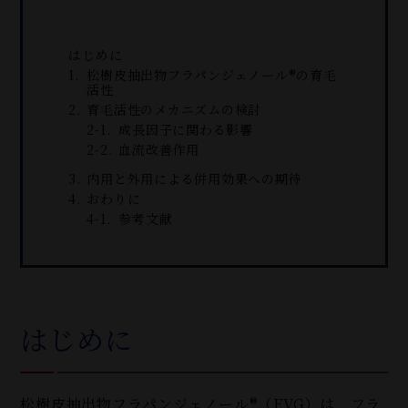
はじめに
松樹皮抽出物フラパンジェノール®の育毛
活性
育毛活性のメカニズムの検討
成長因子に関わる影響
血流改善作用
内用と外用による併用効果への期待
おわりに
参考文献
はじめに
松樹皮抽出物フラパンジェノール
®（
FVG）は，フラ