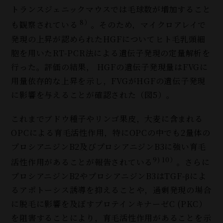
トランスジェニックマウスでは毛球数が増加すること
8）
も観察されている
。そのため，マイクロアレイで
発現の上昇が認められたHGFについてヒト毛乳頭細
胞を用いたRT-PCR法による遺伝子発現の定量解析を
行った。評価の結果， HGFの遺伝子発現量はFVGに
用量依存的な上昇を示し，FVGがHGFの遺伝子発現
に影響を与えることが確認された（図5）。
これまでブドウ種子やリンゴ果皮，大麦に含まれる
OPCによる育毛活性作用，特にOPCの中でも2量体の
プロシアニジンB2及びプロシアニジンB3に強い育毛
9) 10）
活性作用があることが報告されている
。さらに
プロシアニジンB2やプロシアニジンB3はTGF-βによ
るアポトーシス誘導を抑えることや，過剰発現の場合
に脱毛に影響を及ぼすプロテインキナーゼC (PKC）
を阻害することにより，育毛活性作用があることを示