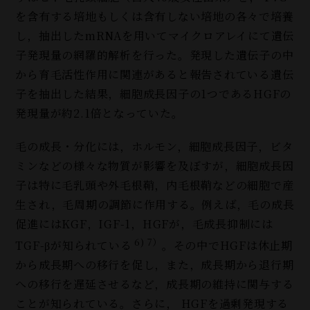
を含有する培地もしくは含有しない培地の各々で培養
し，抽出したmRNAを用いてマイクロアレイにて遺伝
子発現量の網羅的解析を行った。発現した遺伝子の中
から育毛活性作用に関連があると報告されている遺伝
子を抽出した結果，細胞成長因子の1つであるHGFの
発現量が約2.1倍となっていた。
毛の成長・分化には，ホルモン，細胞成長因子，ビタ
ミンなどの様々な物質が影響を及ぼすが，細胞成長因
子は特に毛乳頭や外毛根鞘，内毛根鞘などの細胞で産
生され，毛周期の調節に作用する。例えば，毛の成長
促進にはKGF，IGF-1，HGFが，毛成長抑制には
6) 7）
TGF-βが知られている
。その中でHGFは休止期
から成長期への移行を促し，また，成長期から退行期
への移行を遅延させるなど，成長期の維持に関与する
ことが知られている。さらに， HGFを過剰発現する