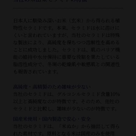
日本人に馴染み深いお米（玄米）から得られる植
物性セラミドです。本来、セラミドは水に溶けに
くいと言われていますが、当社のセラミドは特殊
な製法により、高純度を保ちつつ溶解性を高める
ことに成功しました。セラミドは、肌のバリア機
能の維持や水分保持に重要な役割を果たしている
脂溶性成分で、冬場の乾燥肌や敏感肌との関連性
も報告されています。
高純度・高精製のため雑味が少ない
当社のセラミドは、グルコシルセラミド含量10%
以上と高純度なのが特徴です。そのため、他社の
セラミドと比較し、雑味が少ないのが特徴です。
国産米使用・国内製造で安心・安全
当社のセラミドは、「米ぬか」から抽出して得ら
れた素材です。原料となる米は国産のみを使用