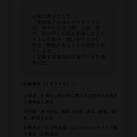
※届出表示として、
「米由来グルコシルセラミドに
は、顔やからだ（頬、くび、背
中、足の甲）の肌を乾燥しにくく
するのを助け、潤いを守るのに
役立つ機能があることが報告され
ています。」
と記載する場合のみ本データを使
用可能。
―試験概要（メタアナリシス）―
・対象者：乾燥など肌状態に関する自覚症状を有す
る健常成人男女
・研究数：顔 4研究、頚部 2研究、背部 3研究、脚
部 2研究を統合
・試験食品：①対照食品、②グルコシルセラミド配
合食品（試験食品）