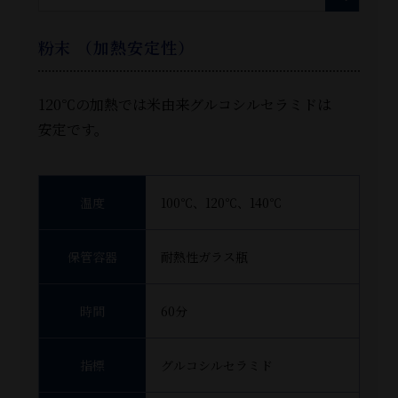
粉末 （加熱安定性）
120℃の加熱では米由来グルコシルセラミドは
安定です。
温度
100℃、120℃、140℃
保管容器
耐熱性ガラス瓶
時間
60分
指標
グルコシルセラミド