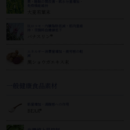
果・睡眠の質改善・肌水分量増加・
免疫機能維持
大麦若葉末
抗ロコモ・内臓脂肪低減・筋肉量維
持・空腹時血糖値低下
バナスリン®
エネルギー消費量増加・疲労感の軽
減
黒ショウガエキス末
一般健康食品素材
筋量増加・満腹感への作用
BEAA®
血糖値上昇抑制