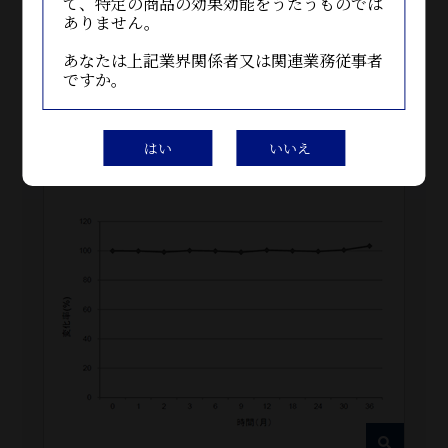
て、特定の商品の効果効能をうたうものでは
保管容器
アルミパウチ
ありません。
あなたは上記業界関係者又は関連業務従事者
期間
36ヶ月
ですか。
指標
グルコシルセラミド
はい
いいえ