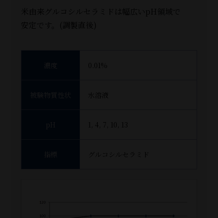
米由来グルコシルセラミドは幅広いpH領域で
安定です。(調製直後)
濃度
0.01%
被験物質性状
水溶液
pH
1, 4, 7, 10, 13
指標
グルコシルセラミド