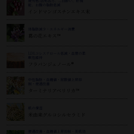
疲労感/活気活力、二日酔い、肝機
能、お腹の脂肪低減
インドマンゴスチンエキス末
体脂肪減少・エネルギー消費
葛
の花エキス™
LDLコレステロール低減・血管の柔
軟性維持
フラバンジェノール®
中性脂肪・血糖値・尿酸値上昇抑
制・便通改善
ターミナリアベリリカ™
肌の保湿
米由来グルコシルセラミド
便通改善・血糖値上昇抑制・美肌効