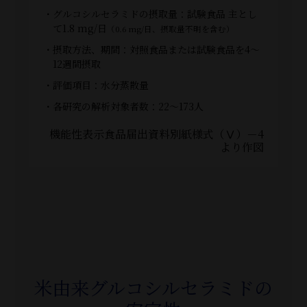
・グルコシルセラミドの摂取量：試験食品 主とし
て1.8 mg/日
（0.6 mg/日、摂取量不明を含む）
・摂取方法、期間：対照食品または試験食品を4～
12週間摂取
・評価項目：水分蒸散量
・各研究の解析対象者数：22～173人
機能性表示食品届出資料別紙様式（Ⅴ）－4
より作図
米由来グルコシルセラミドの