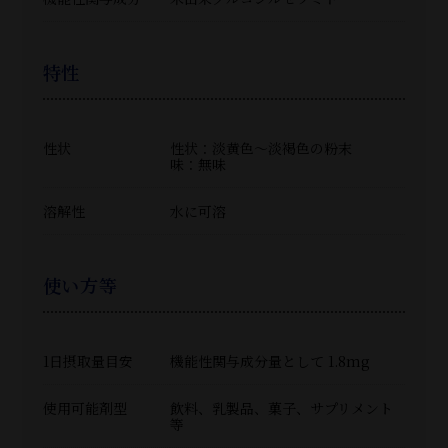
特性
性状
性状：淡黄色～淡褐色の粉末
味：無味
溶解性
水に可溶
使い方等
1日摂取量目安
機能性関与成分量として 1.8mg
使用可能剤型
飲料、乳製品、菓子、サプリメント
等