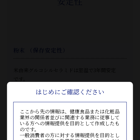
安定性
粉末 （保存安定性）
米由来グルコシルセラミドは室温で3年間安定
です。
はじめにご確認ください
湿度
室温
ここから先の情報は、健康食品または化粧品
業界の関係者並びに関連する業務に従事して
いる方への情報提供を目的として作成したも
被験物質性状
粉末
のです。
一般消費者の方に対する情報提供を目的とし