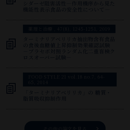
シダーゼ阻害活性―作用機序から見た
機能性表示食品の安全性について―
薬理と治療 , 47(8), 1245-1251, 2019
ターミナリアベリリカ抽出物含有食品
の食後血糖値上昇抑制効果確認試験
－プラセボ対照ランダム化二重盲検ク
ロスオーバー試験－
FOOD STYLE 21 vol.18 no.7, 64-
65, 2014
「ターミナリアベリリカ」の 糖質・
脂質吸収抑制作用
その他の論文を見る