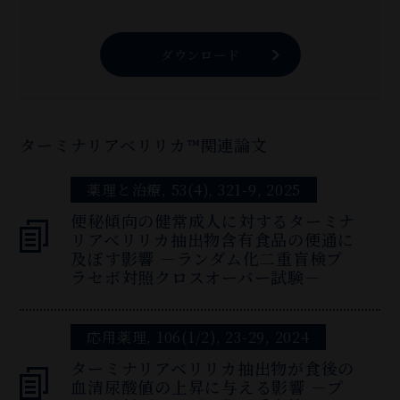
ダウンロード
ターミナリアベリリカ™関連論文
薬理と治療, 53(4), 321-9, 2025
便秘傾向の健常成人に対するターミナ
リアベリリカ抽出物含有食品の便通に
及ぼす影響 －ランダム化二重盲検プ
ラセボ対照クロスオーバー試験－
応用薬理, 106(1/2), 23-29, 2024
ターミナリアベリリカ抽出物が食後の
血清尿酸値の上昇に与える影響 －プ