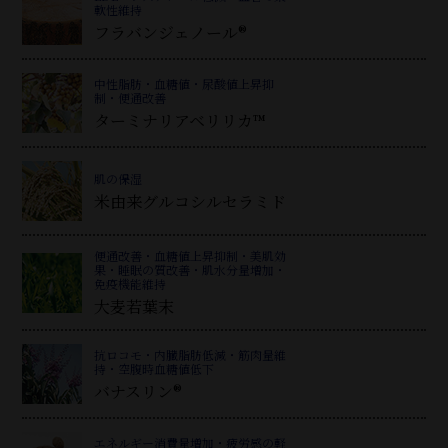
軟性維持
フラバンジェノール®
中性脂肪・血糖値・尿酸値上昇抑
制・便通改善
ターミナリアベリリカ™
肌の保湿
米由来グルコシルセラミド
便通改善・血糖値上昇抑制・美肌効
果・睡眠の質改善・肌水分量増加・
免疫機能維持
大麦若葉末
抗ロコモ・内臓脂肪低減・筋肉量維
持・空腹時血糖値低下
バナスリン®
エネルギー消費量増加・疲労感の軽