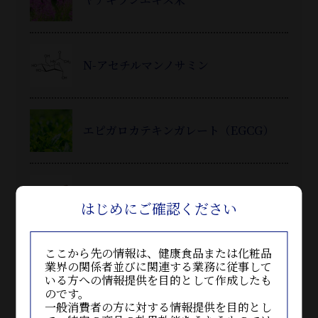
N-アセチルマンノサミン
エピガロカテキンガレート（EGCG）
BEAA®
はじめにご確認ください
ここから先の情報は、健康食品または化粧品
CRL1505乳酸菌
業界の関係者並びに関連する業務に従事して
いる方への情報提供を目的として作成したも
のです。
一般消費者の方に対する情報提供を目的とし