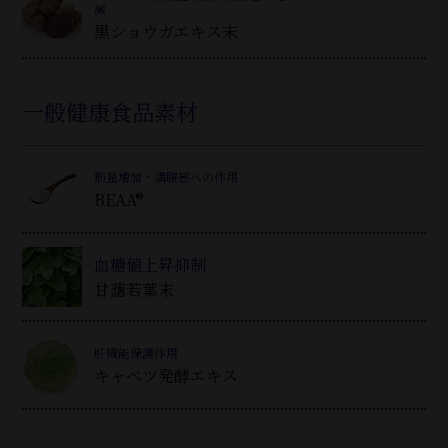
減
黒ショウガエキス末
一般健康食品素材
筋量増加・満腹感への作用
BEAA®
血糖値上昇抑制
甘藷若葉末
肝機能保護作用
キャベツ発酵エキス