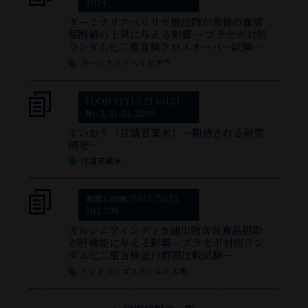
2024
ターミナリアベリリカ抽出物が食後の血清
尿酸値の上昇に与える影響 －プラセボ対照
ランダム化二重盲検クロスオーバー試験－
ターミナリアベリリカ™
FOOD STYLE 21 vol.13
No.3, 31-33, 2009
すいおう（甘藷若葉末）～期待される研究
開発～
甘藷若葉末
薬理と治療, 2023, 51(5),
703-709
ガルシニアインディカ抽出物含有食品摂取
が肝機能に与える影響—プラセボ対照ラン
ダム化二重盲検並行群間比較試験—
インドマンゴスチンエキス末