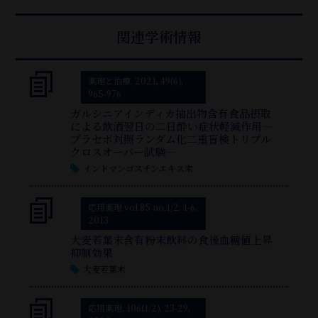
関連学術情報
薬理と治療, 2021, 49(6),
965-976
ガルシニアインディカ抽出物含有食品摂取
による飲酒翌日の二日酔い症状軽減作用―
プラセボ対照ランダム化二重盲検トリプル
クロスオーバー試験―
インドマンゴスチンエキス末
応用薬理 vol.85 no.1/2, 1-6,
2013
大麦若葉末含有粉末飲料の食後血糖値上昇
抑制効果
大麦若葉末
応用薬理, 106(1/2), 23-29,