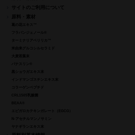
サイトのご利用について
原料・素材
葛の花エキス™
フラバンジェノール®
ターミナリアベリリカ™
米由来グルコシルセラミド
大麦若葉末
バナスリン®
黒ショウガエキス末
インドマンゴスチンエキス末
コラーゲンペプチド
CRL1505乳酸菌
BEAA®
エピガロカテキンガレート（EGCG）
N-アセチルマンノサミン
ヤナギランエキス末