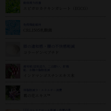
動体視力改善
エピガロカテキンガレート（EGCG）
免疫機能維持
CRL1505乳酸菌
膝の違和感・腰の不快感軽減
コラーゲンペプチド
疲労感/活気活力、二日酔い、肝機
能、お腹の脂肪低減
インドマンゴスチンエキス末
体脂肪減少・エネルギー消費
葛
の花エキス™
LDLコレステロール低減・血管の柔