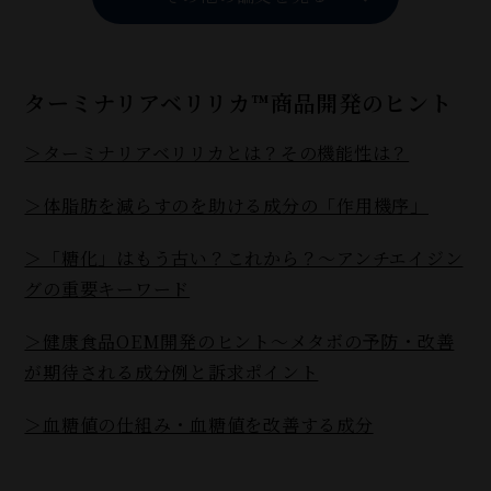
ターミナリアベリリカ™商品開発のヒント
＞ターミナリアベリリカとは？その機能性は？
＞体脂肪を減らすのを助ける成分の「作用機序」
＞「糖化」はもう古い？これから？～アンチエイジン
グの重要キーワード
＞健康食品OEM開発のヒント～メタボの予防・改善
が期待される成分例と訴求ポイント
＞血糖値の仕組み・血糖値を改善する成分