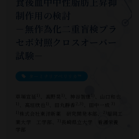
食後血中中性脂肪上昇抑
制作用の検討
－無作為化二重盲検プラ
セボ対照クロスオーバー
試験－
ターミナリアベリリカ™
1)
1)
1)
草場宣延
、髙野晃
、神谷智康
、山口和也
1)
1)
2,3)
3)
、髙垣欣也
、田丸靜香
、田中一成
1)
2)
株式会社東洋新薬 研究開発本部、
福岡工
3)
業大学 工学部、
長崎県立大学 看護栄養
学部