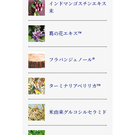
インドマンゴスチンエキス
末
葛
の花エキス™
フラバンジェノール®
ターミナリアベリリカ™
米由来グルコシルセラミド