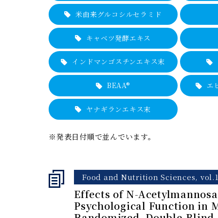
米由来グルコシル
セラミド
キャベツ発酵
エキス
インドマンゴスチンエキス末
BEAA®
エ
ヤナギランエキス末
※発表日付順で並んでいます。
Food and Nutrition Sciences, vol.1
Effects of N-Acetylmannos
Psychological Function in 
Randomized, Double-Blind, 