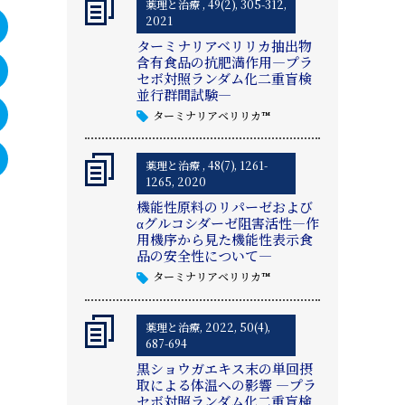
薬理と治療 , 49(2), 305-312,
2021
ターミナリアベリリカ抽出物
含有食品の抗肥満作用―プラ
セボ対照ランダム化二重盲検
並行群間試験―
ターミナリアベリリカ™
薬理と治療 , 48(7), 1261-
1265, 2020
機能性原料のリパーゼおよび
αグルコシダーゼ阻害活性―作
用機序から見た機能性表示食
品の安全性について―
ターミナリアベリリカ™
薬理と治療, 2022, 50(4),
687-694
黒ショウガエキス末の単回摂
取による体温への影響 ―プラ
セボ対照ランダム化二重盲検