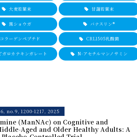
大麦若葉末
甘藷若葉末
黒ショウガ
バナスリン®
コラーゲンペプチド
CRL1505乳酸菌
ピガロカテキンガレート
N-アセチルマンノサミン
6, no.9, 1200-1217, 2025
amine (ManNAc) on Cognitive and
Middle-Aged and Older Healthy Adults: A
Placebo-Controlled Trial