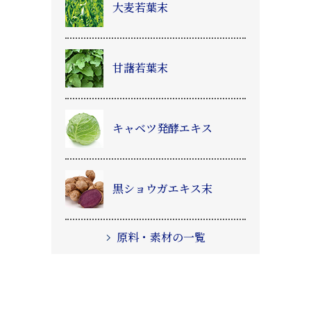
大麦若葉末
甘藷若葉末
キャベツ発酵エキス
黒ショウガエキス末
原料・素材の一覧