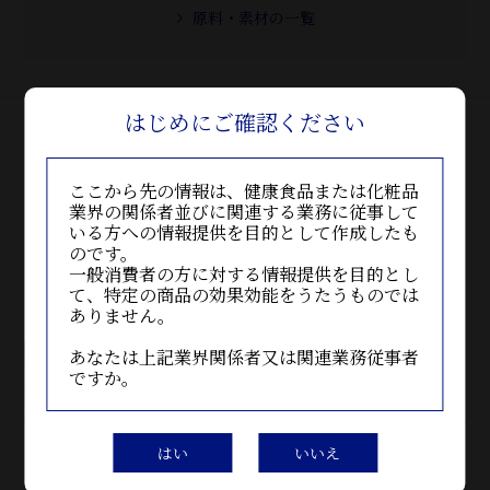
原料・素材の一覧
はじめにご確認ください
ここから先の情報は、健康食品または化粧品
原料・素材を探す
業界の関係者並びに関連する業務に従事して
いる方への情報提供を目的として作成したも
のです。
一般消費者の方に対する情報提供を目的とし
機能性表示食品対応素材
て、特定の商品の効果効能をうたうものでは
ありません。
あなたは上記業界関係者又は関連業務従事者
中途覚醒時間減少
ですか。
ヤナギランエキス末
はい
いいえ
認知機能維持、前向きな気分維持
N-アセチルマンノサミン