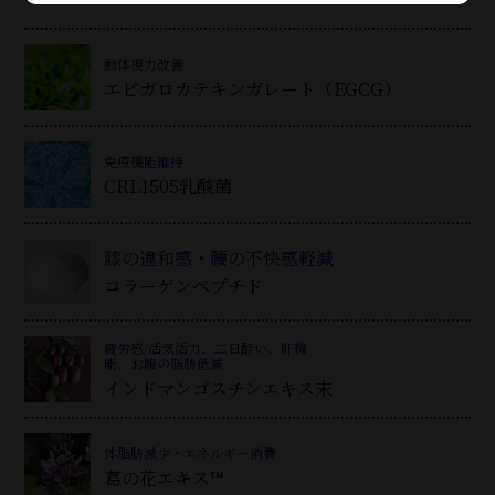
動体視力改善
エピガロカテキンガレート（EGCG）
免疫機能維持
CRL1505乳酸菌
膝の違和感・腰の不快感軽減
コラーゲンペプチド
疲労感/活気活力、二日酔い、肝機
能、お腹の脂肪低減
インドマンゴスチンエキス末
体脂肪減少・エネルギー消費
葛
の花エキス™