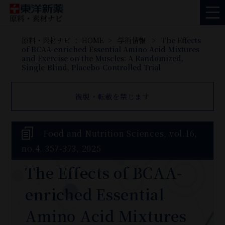
原料・素材ナビ ： HOME
学術情報
The Effects
of BCAA-enriched Essential Amino Acid Mixtures
and Exercise on the Muscles: A Randomized,
Single-Blind, Placebo-Controlled Trial
複製・転載を禁じます
Food and Nutrition Sciences, vol.16,
no.4, 357-373, 2025
The Effects of BCAA-
enriched Essential
Amino Acid Mixtures