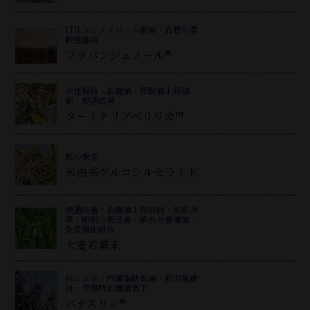
LDLコレステロール低減・血管の柔
軟性維持
フラバンジェノール®
中性脂肪・血糖値・尿酸値上昇抑
制・便通改善
ターミナリアベリリカ™
肌の保湿
米由来グルコシルセラミド
便通改善・血糖値上昇抑制・美肌効
果・睡眠の質改善・肌水分量増加・
免疫機能維持
大麦若葉末
抗ロコモ・内臓脂肪低減・筋肉量維
持・空腹時血糖値低下
バナスリン®