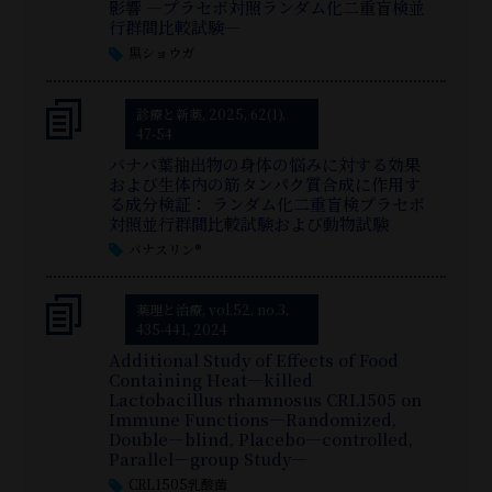
影響 ―プラセボ対照ランダム化二重盲検並
行群間比較試験―
黒ショウガ
診療と新薬, 2025, 62(1),
47-54
バナバ葉抽出物の身体の悩みに対する効果
および生体内の筋タンパク質合成に作用す
る成分検証： ランダム化二重盲検プラセボ
対照並行群間比較試験および動物試験
バナスリン®
薬理と治療, vol.52, no.3,
435-441, 2024
Additional Study of Effects of Food
Containing Heat—killed
Lactobacillus rhamnosus CRL1505 on
Immune Functions―Randomized,
Double—blind, Placebo—controlled,
Parallel—group Study―
CRL1505乳酸菌