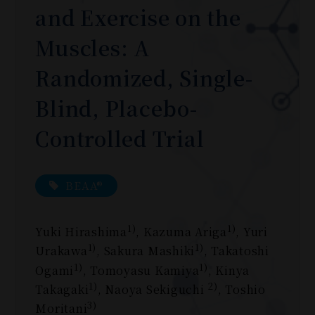
and Exercise on the
Muscles: A
Randomized, Single-
Blind, Placebo-
Controlled Trial
BEAA®
1)
1)
Yuki Hirashima
, Kazuma Ariga
, Yuri
1)
1)
Urakawa
, Sakura Mashiki
, Takatoshi
1)
1)
Ogami
, Tomoyasu Kamiya
, Kinya
1)
2)
Takagaki
, Naoya Sekiguchi
, Toshio
3)
Moritani