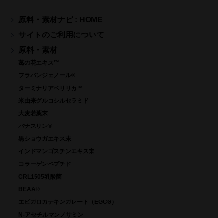
原料・素材ナビ : HOME
サイトのご利用について
原料・素材
葛の花エキス™
フラバンジェノール®
ターミナリアベリリカ™
米由来グルコシルセラミド
大麦若葉末
バナスリン®
黒ショウガエキス末
インドマンゴスチンエキス末
コラーゲンペプチド
CRL1505乳酸菌
BEAA®
エピガロカテキンガレート（EGCG）
N-アセチルマンノサミン