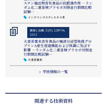
スチン抽出物含有食品の抗肥満作用 ―ラン
ダム化二重盲検プラセボ対照並行群間比較
試験―
インドマンゴスチンエキス末
薬理と治療, 51(9), 1289-96,
2023
大麦若葉末含有食品の唾液分泌型免疫グロ
ブリンA産生促進機能および体調に及ぼす
影響 －ランダム化二重盲検プラセボ対照並
行群間比較試験－
大麦若葉末
学術情報の一覧
関連する技術資料