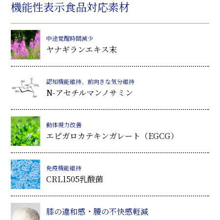
機能性表示食品対応素材
中途覚醒時間減少
ヤナギランエキス末
認知機能維持、前向きな気分維持
N-アセチルマンノサミン
動体視力改善
エピガロカテキンガレート（EGCG）
免疫機能維持
CRL1505乳酸菌
膝の違和感・腰の不快感軽減