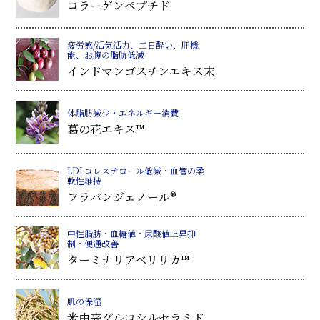
コラーゲンペプチド
疲労感/活気活力、二日酔い、肝機
能、お腹の脂肪低減
インドマンゴスチンエキス末
体脂肪減少・エネルギー消費
葛
の花エキス™
LDLコレステロール低減・血管の柔
軟性維持
フラバンジェノール®
中性脂肪・血糖値・尿酸値上昇抑
制・便通改善
ターミナリアベリリカ™
肌の保湿
米由来グルコシルセラミド