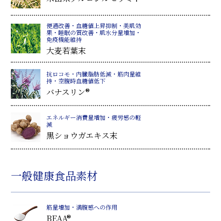
便通改善・血糖値上昇抑制・美肌効
果・睡眠の質改善・肌水分量増加・
免疫機能維持
大麦若葉末
抗ロコモ・内臓脂肪低減・筋肉量維
持・空腹時血糖値低下
バナスリン®
エネルギー消費量増加・疲労感の軽
減
黒ショウガエキス末
一般健康食品素材
筋量増加・満腹感への作用
BEAA®