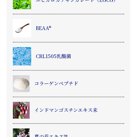
BEAA®
CRL1505乳酸菌
コラーゲンペプチド
インドマンゴスチンエキス末
葛
の花エキス™