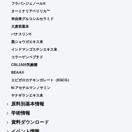
フラバンジェノール®
ターミナリアベリリカ™
米由来グルコシルセラミド
大麦若葉末
バナスリン®
黒ショウガエキス末
インドマンゴスチンエキス末
コラーゲンペプチド
CRL1505乳酸菌
BEAA®
エピガロカテキンガレート（EGCG）
N-アセチルマンノサミン
ヤナギランエキス末
原料別基本情報
学術情報
資料ダウンロード
イベント情報