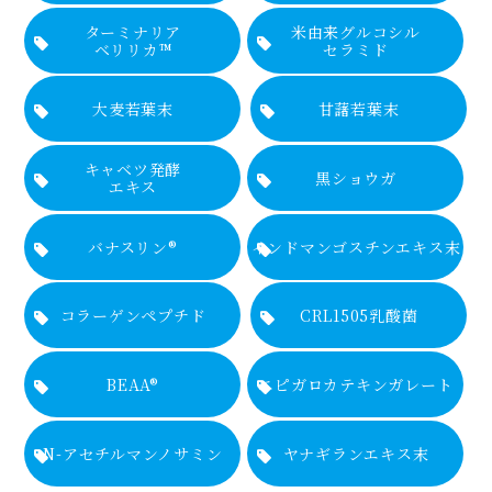
ターミナリア
米由来グルコシル
ベリリカ™
セラミド
大麦若葉末
甘藷若葉末
キャベツ発酵
黒ショウガ
エキス
バナスリン®
インドマンゴスチンエキス末
コラーゲンペプチド
CRL1505乳酸菌
BEAA®
エピガロカテキンガレート
N-アセチルマンノサミン
ヤナギランエキス末