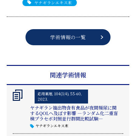
ヤナギランエキス末
学術情報の一覧
関連学術情報
応用薬理, 104(3/4), 55-60,
2023.
ヤナギラン抽出物含有食品が夜間頻尿に関
するQOLへ及ぼす影響 ―ランダム化二重盲
検プラセボ対照並行群間比較試験―
ヤナギランエキス末