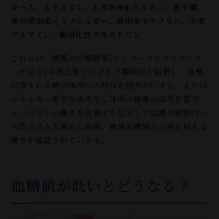
ロース、ルテオリン、大麦由来β-グルカン、希少糖、
桑の葉由来イミノシュガー、桑由来モラノリン、小麦
アルブミン、難消化性デキストリン
これらは、糖質の分解酵素(アミラーゼやグルコシダ
ーゼなど)や消化管でのブドウ糖吸収を阻害し、食事
に含まれる糖の体内への吸収を穏やかにする。または
エネルギー産生を活性化し体内の糖質の活用を促す、
インスリンの働きを改善するなどして血糖の細胞内へ
の取り込みを高める結果、食後血糖値の上昇を抑える
働きが確認されています。
血糖値が低いとどうなる？