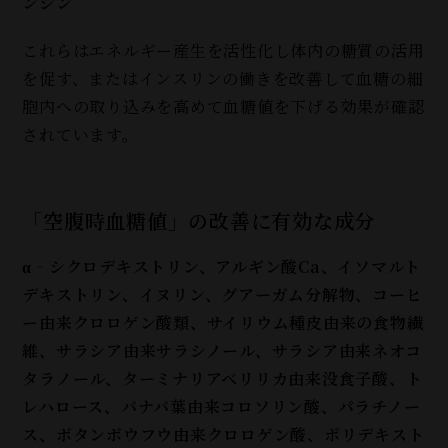
ンジン
これらはエネルギー産生を活性化し体内の糖質の活用
を促す、またはインスリンの働きを改善して血糖の細
胞内への取り込みを高めて血糖値を下げる効果が確認
されています。
「空腹時血糖値」の改善に有効な成分
α‐シクロデキストリン、アルギン酸Ca、イソマルト
デキストリン、イヌリン、グアーガム分解物、コーヒ
ー由来クロロゲン酸類、サイリウム種皮由来の食物繊
維、サラシア由来サラシノール、サラシア由来ネオコ
タラノール、ターミナリアベリリカ由来没食子酸、ト
レハロース、バナバ葉由来コロソリン酸、パラチノー
ス、ボタンボウフウ由来クロロゲン酸、ポリデキスト