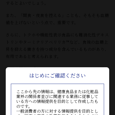
するとよいでしょう。
また、「間食・夜食を控える」ことも、そもそも血糖
値を上げないという点で、重要です。
さらに、トクホや機能性表示食品にも難消化性デキス
トリンやターミナリアべリリカ™など、食後の血糖上
昇を抑える働きを持つ成分を含んでいるものがあり、
有用であると考えられます。
＞関連記事：「ターミナリアベリリカとは？その機能
はじめにご確認ください
性は？」
ここから先の情報は、健康食品または化粧品
業界の関係者並びに関連する業務に従事して
血糖値の改善が期待される成
いる方への情報提供を目的として作成したも
分
のです。
一般消費者の方に対する情報提供を目的とし