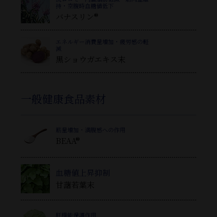
持・空腹時血糖値低下
バナスリン®
エネルギー消費量増加・疲労感の軽
減
黒ショウガエキス末
一般健康食品素材
筋量増加・満腹感への作用
BEAA®
血糖値上昇抑制
甘藷若葉末
肝機能保護作用