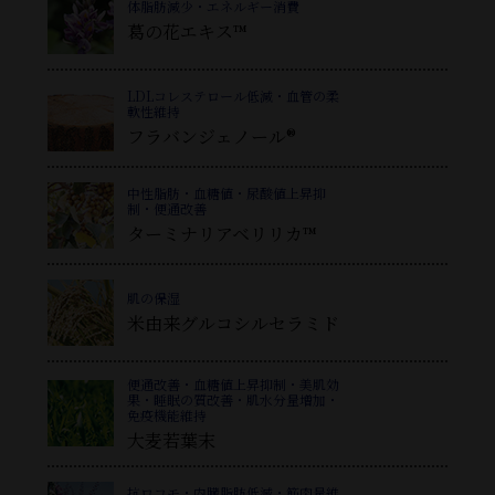
体脂肪減少・エネルギー消費
葛
の花エキス™
LDLコレステロール低減・血管の柔
軟性維持
フラバンジェノール®
中性脂肪・血糖値・尿酸値上昇抑
制・便通改善
ターミナリアベリリカ™
肌の保湿
米由来グルコシルセラミド
便通改善・血糖値上昇抑制・美肌効
果・睡眠の質改善・肌水分量増加・
免疫機能維持
大麦若葉末
抗ロコモ・内臓脂肪低減・筋肉量維