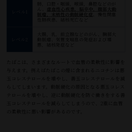
肺，口腔・咽頭，喉頭，鼻腔などのが
ん、
虚血性心疾患，脳卒中，腹部大動
レベル1
脈瘤，末梢性の動脈硬化症
、慢性閉塞
性肺疾患、結核死亡など
大腸，乳，前立腺などのがん、胸部大
レベル2
動脈瘤、気管支喘息の発症および増
悪，結核発症など
たばこは、さまざまなルートで血管の柔軟性に影響を
与えます。例えばたばこの煙に含まれるニコチンは悪
玉コレステロールを増やし、善玉コレステロールを減
らしてしまいます。動脈硬化の原因となる悪玉コレス
テロールを増やし、逆に動脈硬化を防ぐ働きをする善
玉コレステロールを減らしてしまうので、2重に血管
の柔軟性に悪い影響があるのです。