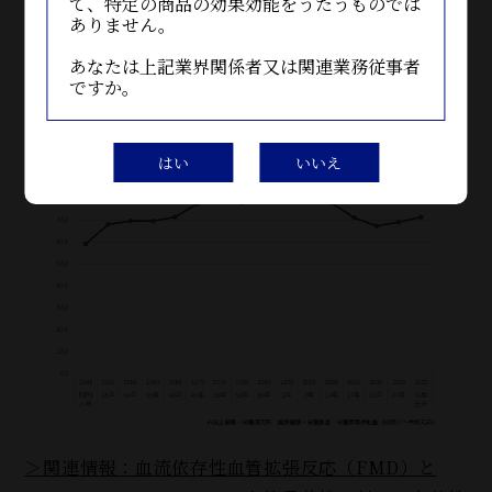
て、特定の商品の効果効能をうたうものでは
ニューを選ぶ際に、肉より魚、野菜を多く、塩分・甘
ありません。
いもの・アルコールは控えめにといったことを意識す
あなたは上記業界関係者又は関連業務従事者
るだけでも、一歩前進です。今日から変えていきまし
ですか。
ょう。
はい
いいえ
＞関連情報：血流依存性血管拡張反応（FMD）と