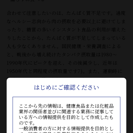
合わせて注意したいのは、たんぱく質不足です。過度
なヘルシー志向から肉の摂取を必要以上に避けてしま
ったり、糖質の多いインスタント食品の利用が増えた
りしたことから、たんぱく質が不足してしまっている
人も少なくありません。国民健康・栄養調査による
と、戦後から増え続けたタンパク摂取量は1980～
1990年代にピークを迎え、その後減少し、近年は
1950年代と同程度の摂取量です7)。また、運動時に
体内のタンパク質が分解されてエネルギー源として利
はじめにご確認ください
用されてしまうたえ、食事だけで賄えない場合はプロ
テインを利用するのも一つの手です。
ここから先の情報は、健康食品または化粧品
毎食バランスのとれた食事を整えるのは正直とても大
業界の関係者並びに関連する業務に従事して
いる方への情報提供を目的として作成したも
変なことですが、まずは一日一食だけでも意識するな
のです。
ど徐々に改善してみてはいかがでしょうか。外食でメ
一般消費者の方に対する情報提供を目的とし