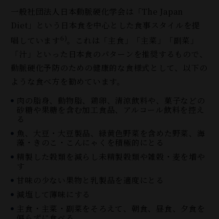
一般社団法人日本動脈硬化学会は「The Japan
Diet」という日本食を中心とした食事スタイルを提
6)
唱しています
。これは「主食」「主菜」「副菜」
「汁」といった日本食のパターンを推奨するもので、
動脈硬化予防のための健康的な食様式として、以下の
ような食べ方を勧めています。
肉の脂身、動物脂、鶏卵、清涼飲料や、菓子などの
砂糖や果糖を含む加工食品、アルコール飲料を控え
る
魚、大豆・大豆製品、緑黄色野菜を含めた野菜、海
藻・きのこ・こんにゃくを積極的にとる
精製した穀類を減らし未精製穀類や雑穀・麦を増や
す
甘味の少ない果物と乳製品を適度にとる
減塩して薄味にする
主食・主菜・副菜をそろえて、朝食、昼食、夕食を
偏らずに食べる