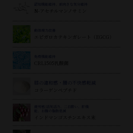
認知機能維持、前向きな気分維持
N-アセチルマンノサミン
動体視力改善
エピガロカテキンガレート（EGCG）
免疫機能維持
CRL1505乳酸菌
膝の違和感・腰の不快感軽減
コラーゲンペプチド
疲労感/活気活力、二日酔い、肝機
能、お腹の脂肪低減
インドマンゴスチンエキス末