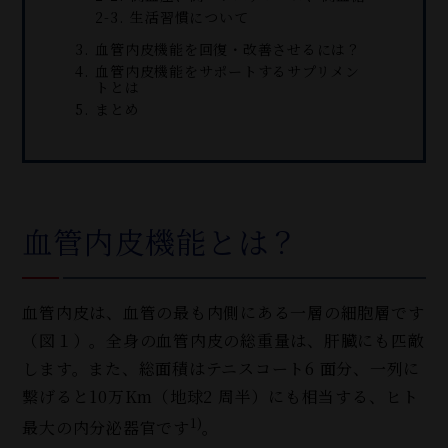
生活習慣について
血管内皮機能を回復・改善させるには？
血管内皮機能をサポートするサプリメン
トとは
まとめ
血管内皮機能とは？
血管内皮は、血管の最も内側にある一層の細胞層です
（図１）。全身の血管内皮の総重量は、肝臓にも匹敵
します。また、総面積はテニスコート6 面分、一列に
繋げると10万Km（地球2 周半）にも相当する、ヒト
1)
最大の内分泌器官です
。