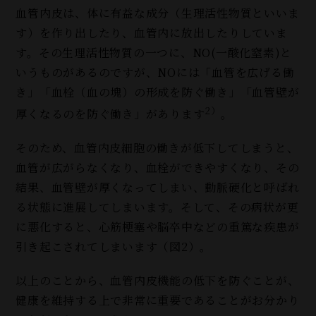
血管内皮は、体に有益な成分（生理活性物質といいま
す）を作り出したり、血管内に放出したりしていま
す。その生理活性物質の一つに、NO(一酸化窒素)と
いうものがあるのですが、NOには「血管を広げる働
き」「血栓（血の塊）の形成を防ぐ働き」「血管壁が
2）
厚くなるのを防ぐ働き」があります
。
そのため、血管内皮細胞の働きが低下してしまうと、
血管が広がらなくなり、血栓ができやすくなり、その
結果、血管壁が厚くなってしまい、動脈硬化と呼ばれ
る状態に進展してしまいます。そして、その病状が更
に悪化すると、心筋梗塞や脳卒中などの重篤な疾患が
引き起こされてしまいます（図2）。
以上のことから、血管内皮機能の低下を防ぐことが、
健康を維持する上で非常に重要であることがお分かり