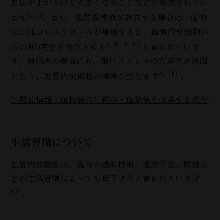
血圧が上がるほど大きくなることなどが報告されてい
6, 7)
ます
。また、脂質異常症が存在する場合は、血中
のLDLコレステロールが増加すると、血管内皮細胞か
6, 8, 9, 10)
らのNO産生を低下させる
と言われていま
す。糖尿病の場合にも、酸化ストレスの亢進等が原因
6, 11）
となり、血管内皮細胞の障害が生じます
。
＞関連情報：血糖値の仕組み・血糖値を改善する成分
生活習慣について
血管内皮機能は、塩分の過剰摂取、運動不足、喫煙な
どの生活習慣によっても低下すると言われています
6）
。