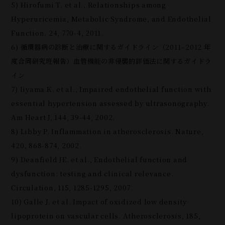
5) Hirofumi T. et al., Relationships among
Hyperuricemia, Metabolic Syndrome, and Endothelial
Function. 24, 770-4, 2011.
6) 循環器病の診断と治療に関するガイドライン（2011‒2012 年
度合同研究班報告）血管機能の非侵襲的評価法に関するガイドラ
イン
7) Iiyama K. et al., Impaired endothelial function with
essential hypertension assessed by ultrasonography.
Am Heart J, 144, 39-44, 2002.
8) Libby P. Inflammation in atherosclerosis. Nature,
420, 868-874, 2002.
9) Deanfield JE. et al., Endothelial function and
dysfunction: testing and clinical relevance.
Circulation, 115, 1285-1295, 2007.
10) Galle J. et al. Impact of oxidized low density
lipoprotein on vascular cells. Atherosclerosis, 185,