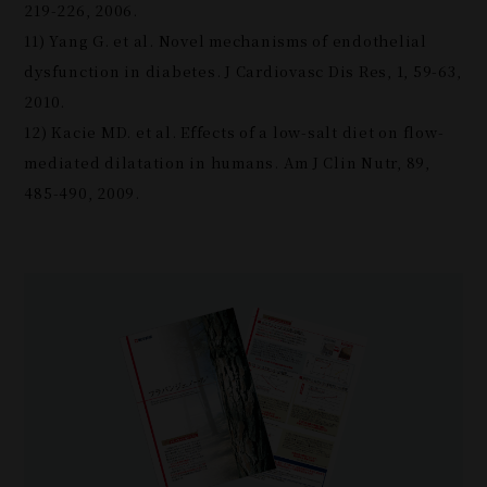
219-226, 2006.
11) Yang G. et al. Novel mechanisms of endothelial
dysfunction in diabetes. J Cardiovasc Dis Res, 1, 59-63,
2010.
12) Kacie MD. et al. Effects of a low-salt diet on flow-
mediated dilatation in humans. Am J Clin Nutr, 89,
485-490, 2009.