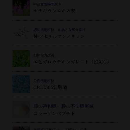
中途覚醒時間減少
ヤナギランエキス末
認知機能維持、前向きな気分維持
N-アセチルマンノサミン
動体視力改善
エピガロカテキンガレート（EGCG）
免疫機能維持
CRL1505乳酸菌
膝の違和感・腰の不快感軽減
コラーゲンペプチド
疲労感/活気活力、二日酔い、肝機