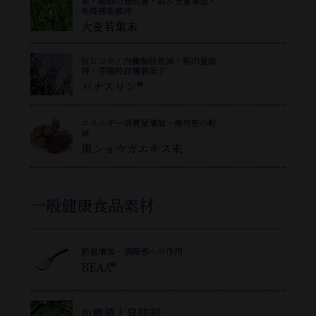
果・睡眠の質改善・肌水分量増加・
免疫機能維持
大麦若葉末
抗ロコモ・内臓脂肪低減・筋肉量維
持・空腹時血糖値低下
バナスリン®
エネルギー消費量増加・疲労感の軽
減
黒ショウガエキス末
一般健康食品素材
筋量増加・満腹感への作用
BEAA®
血糖値上昇抑制