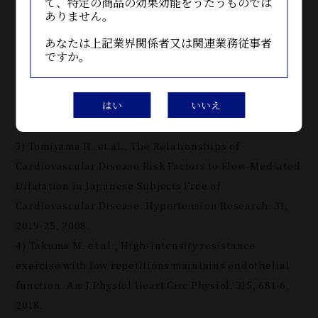
て、特定の商品の効果効能をうたうものでは
です。商品開発をご検討の際は、ぜひお問い合わせく
ありません。
ださい。
あなたは上記業界関係者又は関連業務従事者
ですか。
【出典】
1) 血管内皮機能測定の意義, 心臓, 48, 476-479, 2016.
はい
いいえ
2) 梅津拓史，血管の専門医が教える『血流』をよくする最高の
習慣，総合法令出版，2020.
3) Tomiyama H. et al., The Relationships of
Cardiovascular Disease Risk Factors to Flow-Mediated
Dilatation in Japanese Subjects Free of
Cardiovascular Disease. Hypertension Research. 31,
2019-25, 2008.
4) Takuma M. et al., High-intensity resistance
exercise with low repetitions maintains endothelial
function. Am J Physiol Heart Circ Physiol. 315, 681-6,
2018.