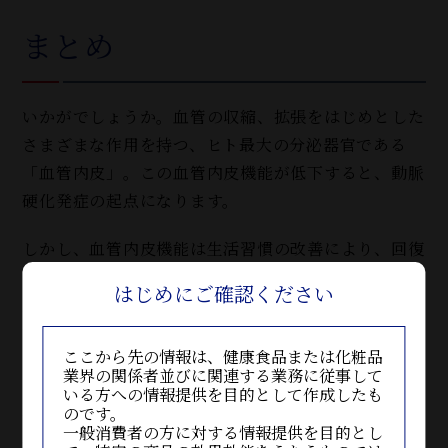
まとめ
いかがでしょうか。血管の収縮、拡張をはじめとした
さまざまな作用を持つ、ヒト最大の分泌器官である
「血管内皮」。この血管内皮機能が低下すると、動脈
硬化発症の起点になります。
しかし、血管内皮機能は生活習慣の改善により、回復
することが可能です。
はじめにご確認ください
重篤な循環器疾患に至る前に、生活習慣を改善し、血
管内皮機能をケアすることが非常に重要であると言え
ここから先の情報は、健康食品または化粧品
ます。
業界の関係者並びに関連する業務に従事して
いる方への情報提供を目的として作成したも
東洋新薬の独自素材「フラバンジェノール(R)」は、
のです。
一般消費者の方に対する情報提供を目的とし
血管のしなやかさ（柔軟性）維持に役立つ機能性素材