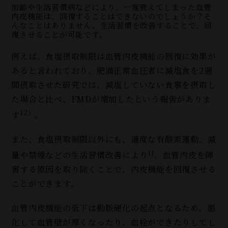
加齢や生活習慣病などにより、一度衰えてしまった血管
内皮機能は、回復することはできないのでしょうか？そ
んなことはありません。生活習慣を改善することで、回
復させることが可能です。
例えば、食塩摂取制限は血管内皮機能の回復に効果が
あると言われており、肥満正常血圧者に減塩食を2週
間摂取させた研究では、減塩していない食事を摂取し
た場合と比べ、FMDが増加したという報告がありま
12）
す
。
また、食塩摂取制限以外にも、適度な有酸素運動、減
1)
量や禁煙などの生活習慣改善により
、血管内皮を障
害する原因を取り除くことで、内皮機能を回復させる
ことができます。
血管内皮機能の低下は動脈硬化の起点となるため、悪
化して血管壁が厚くなったり、血栓ができたりしてし