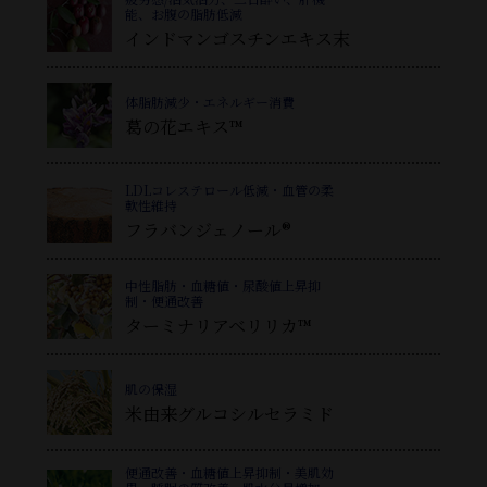
能、お腹の脂肪低減
インドマンゴスチンエキス末
体脂肪減少・エネルギー消費
葛
の花エキス™
LDLコレステロール低減・血管の柔
軟性維持
フラバンジェノール®
中性脂肪・血糖値・尿酸値上昇抑
制・便通改善
ターミナリアベリリカ™
肌の保湿
米由来グルコシルセラミド
便通改善・血糖値上昇抑制・美肌効