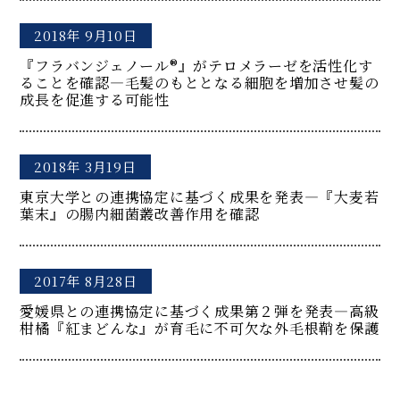
2018年 9月10日
『フラバンジェノール®』がテロメラーゼを活性化す
ることを確認―毛髪のもととなる細胞を増加させ髪の
成長を促進する可能性
2018年 3月19日
東京大学との連携協定に基づく成果を発表―『大麦若
葉末』の腸内細菌叢改善作用を確認
2017年 8月28日
愛媛県との連携協定に基づく成果第２弾を発表―高級
柑橘『紅まどんな』が育毛に不可欠な外毛根鞘を保護