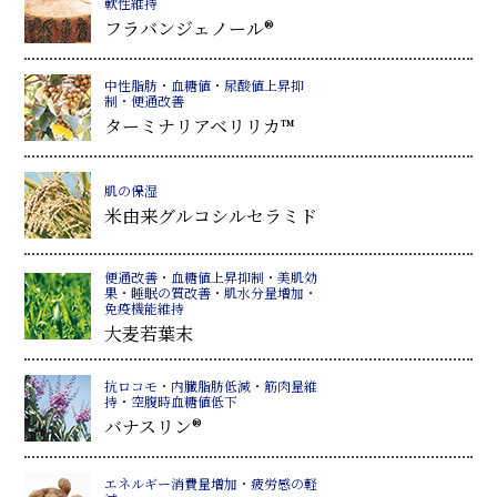
軟性維持
フラバンジェノール®
中性脂肪・血糖値・尿酸値上昇抑
制・便通改善
ターミナリアベリリカ™
肌の保湿
米由来グルコシルセラミド
便通改善・血糖値上昇抑制・美肌効
果・睡眠の質改善・肌水分量増加・
免疫機能維持
大麦若葉末
抗ロコモ・内臓脂肪低減・筋肉量維
持・空腹時血糖値低下
バナスリン®
エネルギー消費量増加・疲労感の軽