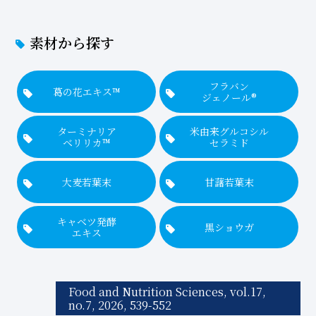
素材から探す
フラバン
葛の花エキス™
ジェノール®
ターミナリア
米由来グルコシル
ベリリカ™
セラミド
大麦若葉末
甘藷若葉末
キャベツ発酵
黒ショウガ
エキス
Food and Nutrition Sciences, vol.17,
no.7, 2026, 539-552