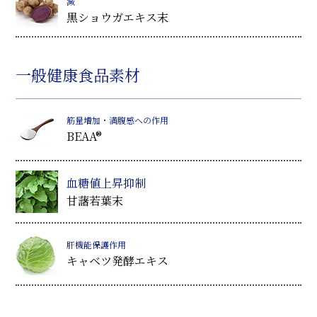
減
黒ショウガエキス末
一般健康食品素材
筋量増加・満腹感への作用
BEAA®
血糖値上昇抑制
甘藷若葉末
肝機能保護作用
キャベツ発酵エキス