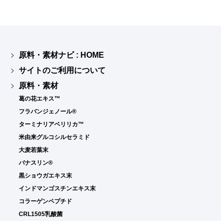
原料・素材ナビ : HOME
サイトのご利用について
原料・素材
葛の花エキス™
フラバンジェノール®
ターミナリアベリリカ™
米由来グルコシルセラミド
大麦若葉末
バナスリン®
黒ショウガエキス末
インドマンゴスチンエキス末
コラーゲンペプチド
CRL1505乳酸菌