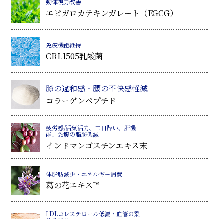
動体視力改善
エピガロカテキンガレート（EGCG）
免疫機能維持
CRL1505乳酸菌
膝の違和感・腰の不快感軽減
コラーゲンペプチド
疲労感/活気活力、二日酔い、肝機
能、お腹の脂肪低減
インドマンゴスチンエキス末
体脂肪減少・エネルギー消費
葛
の花エキス™
LDLコレステロール低減・血管の柔