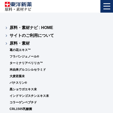
原料・素材ナビ : HOME
サイトのご利用について
原料・素材
葛の花エキス™
フラバンジェノール®
ターミナリアベリリカ™
米由来グルコシルセラミド
大麦若葉末
バナスリン®
黒ショウガエキス末
インドマンゴスチンエキス末
コラーゲンペプチド
CRL1505乳酸菌